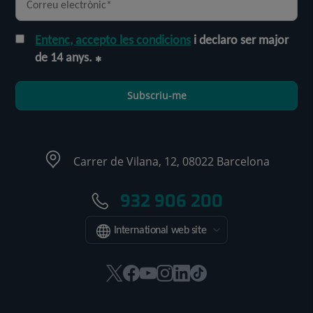
Entenc, accepto les condicions
i declaro ser major
de 14 anys.
Subscriu-me
Carrer de Vilana, 12, 08022 Barcelona
932 906 200
International web site
Aquest
Aquest
Aquest
Aquest
Aquest
Enllaç
enllaç
enllaç
enllaç
enllaç
enllaç
a
s'obrirà
s'obrirà
s'obrirà
s'obrirà
s'obrirà
una