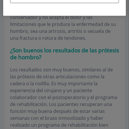
Cuando el paciente no mejora con el tratamiento
conservador y no acepta el dolor y las
limitaciones que le produce la enfermedad de su
hombro, sea una artrosis, artritis o secuela de
una fractura o rotura de tendones.
¿Son buenos los resultados de las prótesis
de hombro?
Los resultados son muy buenos, similares al de
las prótesis de otras articulaciones como la
cadera o la rodilla. Es muy importante la
experiencia del cirujano y un paciente
colaborador con el postoperatorio y el programa
de rehabilitación. Los pacientes recuperan una
función muy buena después de estar varias
semanas con el brazo inmovilizado y haber
realizado un programa de rehabilitación bien