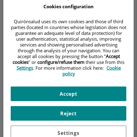
Cookies configuration
Quirónsalud uses its own cookies and those of third
Demanar Cita
parties (located in countries whose legislation does not
guarantee an adequate level of data protection) for
user authentication, statistical analysis, improving
Descripció
Serveis
Equip
Contacte
Horari
services and showing personalised advertising
through the analysis of your navigation. You can
accept all cookies by pressing the button "
Accept
cookies
" or
configure/refuse them
their use from this
Prótesis de hombro
Settings
. For more information click here:
Cookie
policy
¿Qué es una prótesis de hombro?
Accept
Es una articulación artificial que sirve para
sustituir un hombro dañado que no podemos
Reject
curar con otros sistemas más sencillos. También
se llaman artroplastias.
Settings
¿Cuándo está indicada?