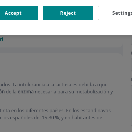
Accept
Reject
Setting
ri
ados. La intolerancia a la lactosa es debida a que
ión
de la
enzima
necesaria para su metabolización y
stinta en los diferentes países. En los escandinavos
los españoles del 15-30 %, y en habitantes de