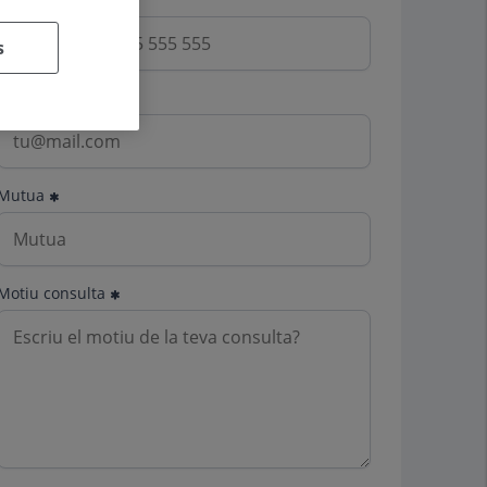
s
Email
Mutua
Motiu consulta