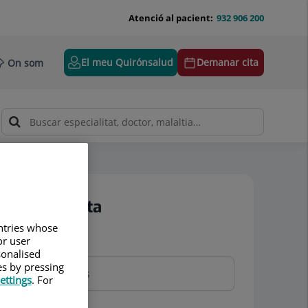
Atenció al pacient:
932 906 200
El meu Quirónsalud
Demanar cita
On som
Demanar cita
untries whose
or user
Nom i cognoms
sonalised
es by pressing
ettings
. For
Telèfon