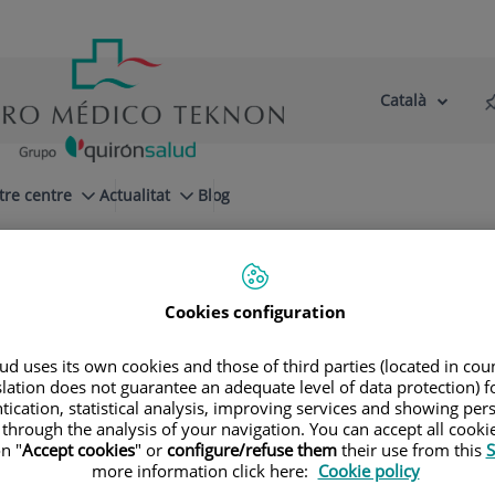
Català
Selector
Llenguatge
d'idioma
Actiu
tre centre
Actualitat
Blog
reguntas más frecuentes
Intolerancia a la lactosa
Cookies configuration
d uses its own cookies and those of third parties (located in co
slation does not guarantee an adequate level of data protection) f
to Digestivo
tication, statistical analysis, improving services and showing per
 through the analysis of your navigation. You can accept all cooki
n "
Accept cookies
" or
configure/refuse them
their use from this
S
more information click here:
Cookie policy