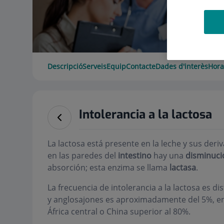
Descripció
Serveis
Equip
Contacte
Dades d'interès
Hora
Intolerancia a la lactosa
La lactosa está presente en la leche y sus deriv
en las paredes del
intestino
hay una
disminuc
absorción; esta enzima se llama
lactasa
.
La frecuencia de intolerancia a la lactosa es di
y anglosajones es aproximadamente del 5%, en 
África central o China superior al 80%.