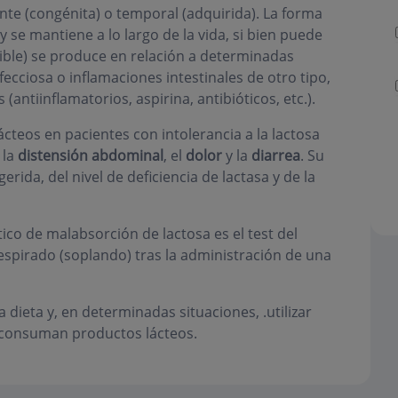
nte (congénita) o temporal (adquirida). La forma
e mantiene a lo largo de la vida, si bien puede
sible) se produce en relación a determinadas
ecciosa o inflamaciones intestinales de otro tipo,
antiinflamatorios, aspirina, antibióticos, etc.).
cteos en pacientes con intolerancia a la lactosa
 la
distensión abdominal
, el
dolor
y la
diarrea
. Su
rida, del nivel de deficiencia de lactasa y de la
tico de malabsorción de lactosa es el test del
espirado (soplando) tras la administración de una
a dieta y, en determinadas situaciones, .utilizar
 consuman productos lácteos.