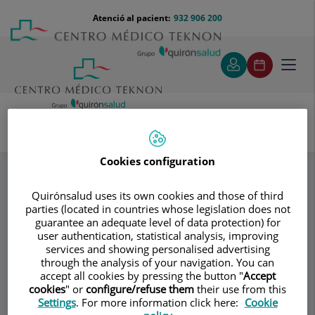
Saltar al contingut
Saltar
Menú
Atenció al pacient:
932 906 200
Select
al
teléfono
d'idi
contingut
cabecera
Toggl
navig
Dr. Javier Sánchez Macías
Especialitats
Cookies configuration
Planificació familiar
Quirónsalud uses its own cookies and those of third
parties (located in countries whose legislation does not
Consultori
guarantee an adequate level of data protection) for
user authentication, statistical analysis, improving
Dr. Javier Sánchez
services and showing personalised advertising
through the analysis of your navigation. You can
Macías
accept all cookies by pressing the button "
Accept
cookies
" or
configure/refuse them
their use from this
UROLOGIA
Settings
. For more information click here:
Cookie