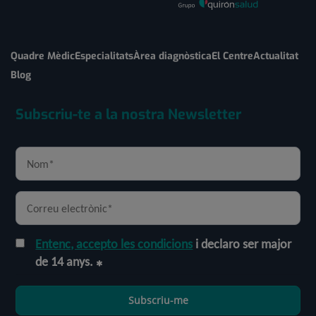
Quadre Mèdic
Especialitats
Àrea diagnòstica
El Centre
Actualitat
Blog
Subscriu-te a la nostra Newsletter
Entenc, accepto les condicions
i declaro ser major
de 14 anys.
Subscriu-me