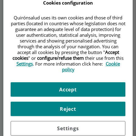
Cookies configuration
Quirónsalud uses its own cookies and those of third
parties (located in countries whose legislation does not
Demanar Cita
guarantee an adequate level of data protection) for
user authentication, statistical analysis, improving
services and showing personalised advertising
Descripció
Serveis
Contacte
Dades d'interès
Horari
through the analysis of your navigation. You can
accept all cookies by pressing the button "
Accept
cookies
" or
configure/refuse them
their use from this
Settings
. For more information click here:
Cookie
Procesos Adaptativos y
policy
Reacciones de Estrés
Accept
Procesos Adaptativos y
Reacciones de Estrés a
Reject
lo Largo de la Vida
Settings