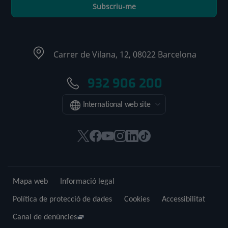
Subscriu-me
Carrer de Vilana, 12, 08022 Barcelona
932 906 200
International web site
Aquest
Aquest
Aquest
Aquest
Aquest
Enllaç
enllaç
enllaç
enllaç
enllaç
enllaç
a
s'obrirà
s'obrirà
s'obrirà
s'obrirà
s'obrirà
una
en
en
en
en
en
aplicació
Mapa web
Informació legal
una
una
una
una
una
externa.
finestra
finestra
finestra
finestra
finestra
Política de protecció de dades
Cookies
Accessibilitat
nova.
nova.
nova.
nova.
nova.
Canal de denúncies