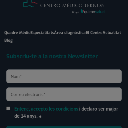
Quadre Mèdic
Especialitats
Àrea diagnòstica
El Centre
Actualitat
Blog
Subscriu-te a la nostra Newsletter
Entenc, accepto les condicions
i declaro ser major
de 14 anys.