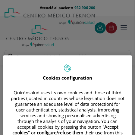
Saltar al contingut
Saltar
Menú
Atenció al pacient:
932 906 200
Select
al
teléfono
d'idi
contingut
cabecera
Toggl
navig
Servei d’Atenció al Pacient
El Centre
Sol·licitud de Drets de Protecció de Dades (inclou
sol·licitud de documentació clínica)
Cookies configuration
Sol·licitud de Drets de Protecció de
Quirónsalud uses its own cookies and those of third
parties (located in countries whose legislation does not
Dades (inclou sol·licitud de
guarantee an adequate level of data protection) for
documentació clínica)
user authentication, statistical analysis, improving
services and showing personalised advertising
through the analysis of your navigation. You can
Des d'aquí podeu
descarregar el formulari
. Per sol·licitar
accept all cookies by pressing the button "
Accept
cookies
" or
configure/refuse them
their use from this
documentació clínica heu de marcar el dret d'accés.