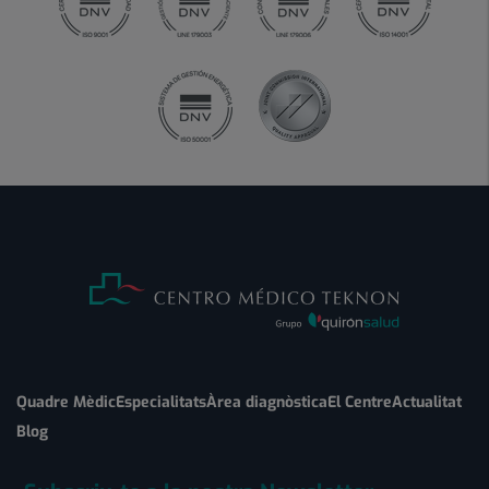
Quadre Mèdic
Especialitats
Àrea diagnòstica
El Centre
Actualitat
Blog