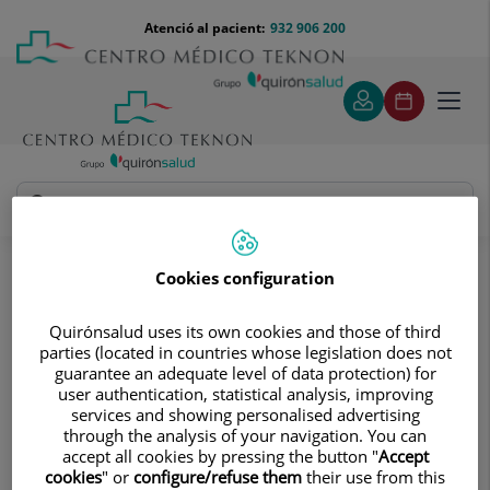
Saltar al contingut
Saltar
Menú
Atenció al pacient:
932 906 200
Select
al
teléfono
d'idi
contingut
cabecera
Toggl
navig
Clínica del Tennis Teknon
Coneix els nostres equips
Cookies configuration
Coneix els nostres equips
Quirónsalud uses its own cookies and those of third
El nostre equip multidisciplinari de
parties (located in countries whose legislation does not
professionals de la medicina de
guarantee an adequate level of data protection) for
user authentication, statistical analysis, improving
l'esport no només està enfocat al
services and showing personalised advertising
tennis, sinó que gràcies a la seva
through the analysis of your navigation. You can
accept all cookies by pressing the button "
Accept
extensa trajectòria i especialització
cookies
" or
configure/refuse them
their use from this