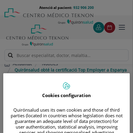
Saltar al contingut
Saltar
Menú
Atenció al pacient:
932 906 200
Select
al
teléfono
d'idi
contingut
cabecera
Toggl
navig
Notícies
Actualitat
Quirónsalud obté la certificació Top Employer a Espanya
per segon any consecutiu
Quirónsalud obté la certificació Top
Cookies configuration
Employer a Espanya per segon any
consecutiu
Quirónsalud uses its own cookies and those of third
parties (located in countries whose legislation does not
guarantee an adequate level of data protection) for
17 de gener 2023
QUIRÓNSALUD
user authentication, statistical analysis, improving
services and showing personalised advertising