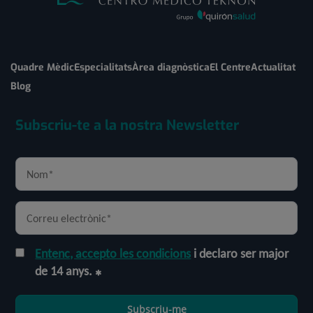
Quadre Mèdic
Especialitats
Àrea diagnòstica
El Centre
Actualitat
Blog
Subscriu-te a la nostra Newsletter
Entenc, accepto les condicions
i declaro ser major
de 14 anys.
Subscriu-me