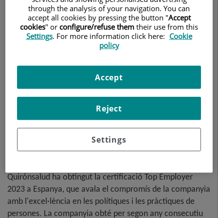
through the analysis of your navigation. You can
accept all cookies by pressing the button "
Accept
cookies
" or
configure/refuse them
their use from this
Settings
. For more information click here:
Cookie
policy
Accept
Reject
Settings
Quirónsalud ha obtingut la certificació Top Employer
2023 a Espanya, que avala el compromís de la companyia
amb l'excel·lència en les polítiques i les pràctiques de
persones. La companyia obté per segon any consecutiu