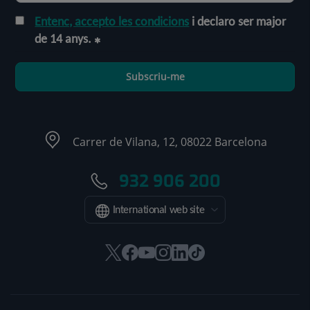
Entenc, accepto les condicions
i declaro ser major
de 14 anys.
Subscriu-me
Carrer de Vilana, 12, 08022 Barcelona
932 906 200
International web site
Aquest
Aquest
Aquest
Aquest
Aquest
Enllaç
enllaç
enllaç
enllaç
enllaç
enllaç
a
s'obrirà
s'obrirà
s'obrirà
s'obrirà
s'obrirà
una
en
en
en
en
en
aplicació