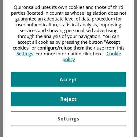
Procedure (SNAP)
Quirónsalud uses its own cookies and those of third
El ensayo clínico mediante el
parties (located in countries whose legislation does not
guarantee an adequate level of data protection) for
procedimiento "Single Neodymium
user authentication, statistical analysis, improving
services and showing personalised advertising
Magnet Anastomosis Procedure
through the analysis of your navigation. You can
accept all cookies by pressing the button "
Accept
(SNAP)", sirve para tratar a personas
cookies
" or
configure/refuse them
their use from this
Settings
. For more information click here:
Cookie
que sufren obesidad que se hayan
policy
sometido en los últimos cinco años a
Accept
una gastrectomía en manga o sleeve
gástrico y el resultado no haya sido el
Reject
esperado (no haber perdido el 50% del
peso).
Settings
21 de febrero de 2022
CENTRO MÉDICO TEKNON