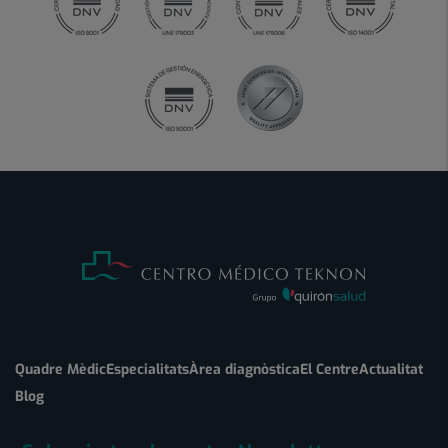
Quadre Mèdic
Especialitats
Àrea diagnòstica
El Centre
Actualitat
Blog