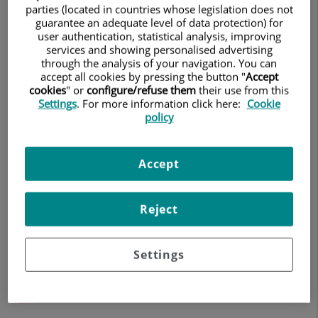
parties (located in countries whose legislation does not
10 de diciembre de 2021
Familiares
guarantee an adequate level of data protection) for
Formato Webinar con diálogos interactivos
con
user authentication, statistical analysis, improving
services and showing personalised advertising
Enfermedades
through the analysis of your navigation. You can
accept all cookies by pressing the button "
Accept
Inflamatorias
cookies
" or
configure/refuse them
their use from this
Settings
. For more information click here:
Cookie
y
policy
Autoinmunes
Sistémicas
Accept
Reject
Settings