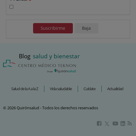
Suscribirme
Baja
Blog
salud y bienestar
Salud de la A a la Z
Vida saludable
Cuídate
Actualidad
© 2026 Quirónsalud - Todos los derechos reservados
Este
Este
Este
Este
enlace
enlace
enlac
enlace