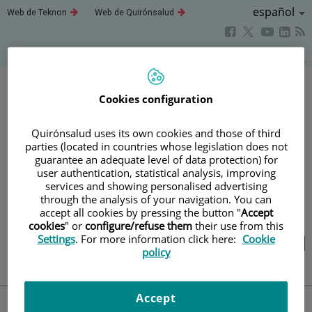
Saltar al contenido
Idioma
Español
Este
Este
Web de Teknon
Web de Quirónsalud
enlace
enlace
Activo
Este
Este
Este
Este
se
se
abrirá
abrirá
enlace
enlace
enla
enlace
Saltar
Acerca de este blog
en
en
se
se
se
se
al
una
una
abrirá
abrirá
abri
ventana
ventana
abrirá
contenido
nueva.
nueva.
en
en
en
en
Cookies configuration
una
una
una
una
Blog
salud y bienestar
ventana
ventana
vent
ventana
Quirónsalud uses its own cookies and those of third
nueva.
nueva.
nuev
nueva.
parties (located in countries whose legislation does not
guarantee an adequate level of data protection) for
TU SALUD ES LO QUE
user authentication, statistical analysis, improving
services and showing personalised advertising
CUENTA
through the analysis of your navigation. You can
accept all cookies by pressing the button "
Accept
cookies
" or
configure/refuse them
their use from this
Settings
. For more information click here:
Cookie
Salud de la A a la Z
Vida saludable
policy
Cuídate
Actualidad
Accept