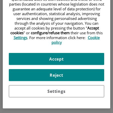
y son más susceptibles a adquirir una
parties (located in countries whose legislation does not
guarantee an adequate level of data protection) for
infección. Por lo tanto, debemos
user authentication, statistical analysis, improving
asegurarnos de brindarles un ambiente
services and showing personalised advertising
through the analysis of your navigation. You can
seguro para su recuperación y regreso a
accept all cookies by pressing the button "
Accept
cookies
" or
configure/refuse them
their use from this
casa.
Settings
. For more information click here:
Cookie
policy
Accept
Reject
Settings