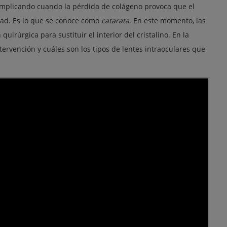
complicando cuando la pérdida de colágeno provoca que el
idad. Es lo que se conoce como
catarata
. En este momento, las
uirúrgica para sustituir el interior del cristalino. En la
ntervención y cuáles son los tipos de lentes intraoculares que