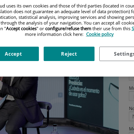
 afecta a todos a medida que vamos
d uses its own cookies and those of third parties (located in co
Ap
slation does not guarantee an adequate level of data protection) f
tication, statistical analysis, improving services and showing per
 through the analysis of your navigation. You can accept all cooki
Co
n "
Accept cookies
" or
configure/refuse them
their use from this
S
more information click here:
Cookie policy
Te
Accept
Reject
Setting
Es
M
No
Me