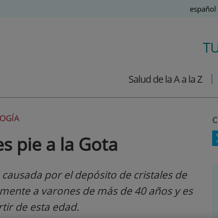
Idioma
Español
Activo
T
Salud de la A a la Z
LOGÍA
C
s pie a la Gota
ausada por el depósito de cristales de
mente a varones de más de 40 años y es
rtir de esta edad.