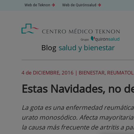
Saltar
Este
Este
Web de Teknon
Web de Quirónsalud
al
enlace
enlace
se
se
contenido
abrirá
abrirá
en
en
una
una
ventana
ventana
nueva.
nueva.
Blog
salud y bienestar
4 de
DICIEMBRE
, 2016 |
BIENESTAR, REUMATO
Estas Navidades, no de
La gota es una enfermedad reumática c
urato monosódico. Afecta mayoritaria
la causa más frecuente de artritis a pa