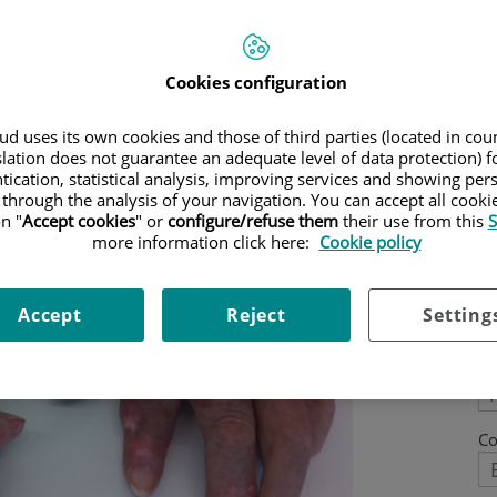
ogo del Centro Médico Teknon
y Vicesecretario de la
Cookies configuration
d uses its own cookies and those of third parties (located in co
slation does not guarantee an adequate level of data protection) f
tication, statistical analysis, improving services and showing per
 through the analysis of your navigation. You can accept all cooki
n "
Accept cookies
" or
configure/refuse them
their use from this
S
P
more information click here:
Cookie policy
N
Accept
Reject
Setting
Ap
Co