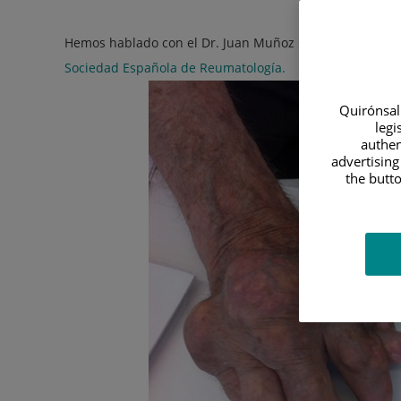
Hemos hablado con el Dr. Juan Muñoz Ortego,
reumatól
Sociedad Española de Reumatología.
Quirónsalu
legi
authen
advertising
the butto