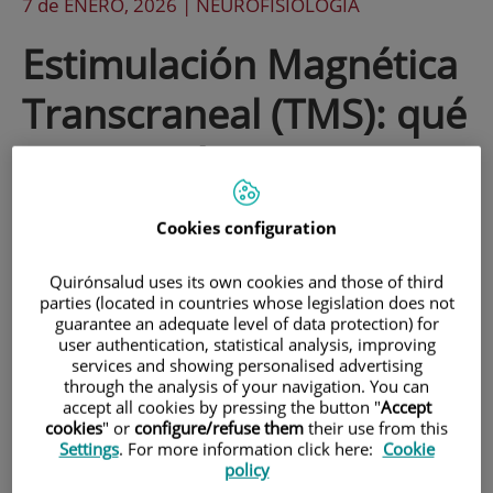
7 de
ENERO
, 2026 |
NEUROFISIOLOGÍA
Estimulación Magnética
Transcraneal (TMS): qué
es, en qué consiste y
cuándo está indicada
Cookies configuration
Quirónsalud uses its own cookies and those of third
parties (located in countries whose legislation does not
guarantee an adequate level of data protection) for
user authentication, statistical analysis, improving
services and showing personalised advertising
through the analysis of your navigation. You can
accept all cookies by pressing the button "
Accept
cookies
" or
configure/refuse them
their use from this
Settings
. For more information click here:
Cookie
policy