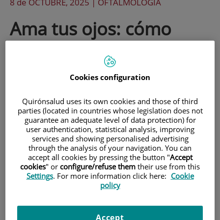
8 de
OCTUBRE
, 2025 |
OFTALMOLOGÍA
Ama tus ojos: cómo
cuidar tus ojos en tu día
a día
Cookies configuration
Quirónsalud uses its own cookies and those of third
Con motivo del Día Mundial de la Salud
parties (located in countries whose legislation does not
Visual 2025, desde INOF recordamos la
guarantee an adequate level of data protection) for
user authentication, statistical analysis, improving
importancia de cuidar la vista cada día.
services and showing personalised advertising
through the analysis of your navigation. You can
Pequeños hábitos como descansar de las
accept all cookies by pressing the button "
Accept
cookies
" or
configure/refuse them
their use from this
pantallas, mantener una buena postura o
Settings
. For more information click here:
Cookie
acudir a revisiones periódicas ayudan a
policy
proteger nuestros ojos y prevenir
problemas visuales.
Accept