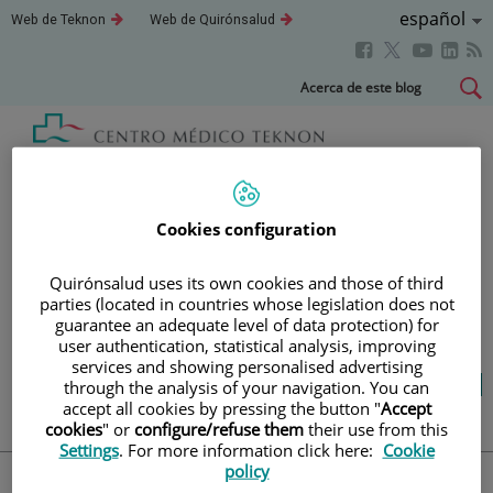
Saltar al contenido
Idioma
Español
Este
Este
Web de Teknon
Web de Quirónsalud
enlace
enlace
Activo
Este
Este
Este
Este
se
se
abrirá
abrirá
enlace
enlace
enla
enlace
Saltar
Acerca de este blog
en
en
se
se
se
se
al
una
una
abrirá
abrirá
abri
ventana
ventana
abrirá
contenido
nueva.
nueva.
en
en
en
en
una
una
una
una
Blog
salud y bienestar
ventana
ventana
vent
ventana
nueva.
nueva.
nuev
nueva.
Cookies configuration
TU SALUD ES LO QUE
Quirónsalud uses its own cookies and those of third
parties (located in countries whose legislation does not
CUENTA
guarantee an adequate level of data protection) for
user authentication, statistical analysis, improving
services and showing personalised advertising
Salud de la A a la Z
Vida saludable
through the analysis of your navigation. You can
Cuídate
Actualidad
accept all cookies by pressing the button "
Accept
cookies
" or
configure/refuse them
their use from this
Settings
. For more information click here:
Cookie
policy