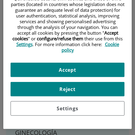
parties (located in countries whose legislation does not
guarantee an adequate level of data protection) for
user authentication, statistical analysis, improving
services and showing personalised advertising
through the analysis of your navigation. You can
accept all cookies by pressing the button "
Accept
cookies
" or
configure/refuse them
their use from this
Settings
. For more information click here:
Cookie
policy
Accept
Reject
Dra. Leila Catherine
Settings
Onbargi
GINECOLOGÍA