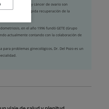
s
ario, endometriosis y cáncer de ovario son
resultados y una rápida recuperación de la
Endometriosis, en el año 1996 fundó GETE (Grupo
giendo actualmente contando con la colaboración de
a para problemas ginecológicos, Dr. Del Pozo es un
ecialidad.
un viaje de salud y plenitud