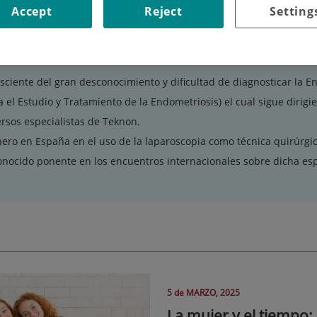
Accept
Reject
Setting
aroscopia e histerectomías. Incontinencia, prolapsos, quistes de ov
ologías cuyo abordaje a través de la laparoscopia permite óptimos 
iente.
sciente del gran desconocimiento y dificultad de diagnosticar la 
a el Estudio y Tratamiento de la Endometriosis) el cual sigue diri
ersos especialistas de Teknon.
nero en España en el uso de la laparoscopia como técnica quirúrgic
onocido ponente en los encuentros internacionales sobre dicha esp
5 de
MARZO
, 2025
La mujer y el tiempo: 