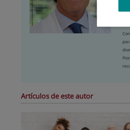
lap
pat
pac
Con
par
div
Pio
rec
Artículos de este autor