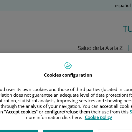
Idioma
Español
Activo
T
Salud de la A a la Z
Cookies configuration
r. Javier Del Pozo
d uses its own cookies and those of third parties (located in co
slation does not guarantee an adequate level of data protection) f
tication, statistical analysis, improving services and showing per
NECOLOGÍA
 through the analysis of your navigation. You can accept all cooki
necólogo de Clínica Ginecológica - Centro Médico 
n "
Accept cookies
" or
configure/refuse them
their use from this
S
more information click here:
Cookie policy
Dr. Javier Del Pozo es ginecólogo referente en el ámbito nacional p