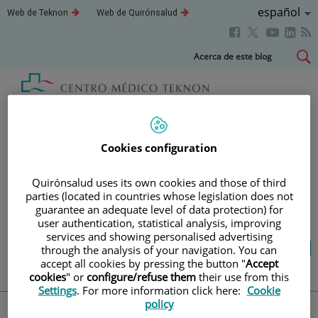
Idioma
Español
Este
Este
Web de Teknon
Web de Quirónsalud
enlace
enlace
Activo
Este
Este
Este
Este
se
se
abrirá
abrirá
enlace
enlace
enla
enlace
Saltar
Acerca de este blog
en
en
se
se
se
se
al
una
una
abrirá
abrirá
abri
ventana
ventana
abrirá
contenido
nueva.
nueva.
en
en
en
en
una
una
una
una
Blog
salud y bienestar
ventana
ventana
vent
ventana
nueva.
nueva.
nuev
nueva.
Cookies configuration
TU SALUD ES LO QUE
Quirónsalud uses its own cookies and those of third
parties (located in countries whose legislation does not
CUENTA
guarantee an adequate level of data protection) for
user authentication, statistical analysis, improving
services and showing personalised advertising
Salud de la A a la Z
Vida saludable
through the analysis of your navigation. You can
Cuídate
Actualidad
accept all cookies by pressing the button "
Accept
cookies
" or
configure/refuse them
their use from this
Settings
. For more information click here:
Cookie
policy