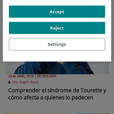
tourette
Accept
Reject
Settings
29 de
ABRIL
, 2026 |
NEUROLOGÍA
Dra. Àngels Bayés
Comprender el síndrome de Tourette y
cómo afecta a quienes lo padecen