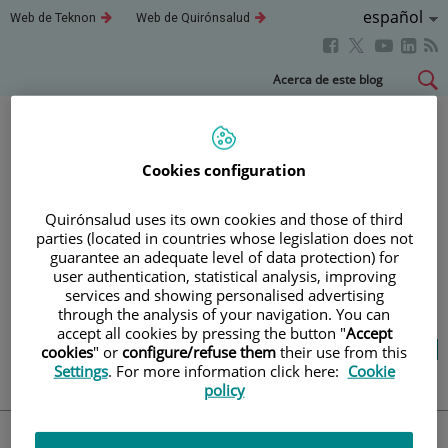
Idioma
Español
Este
Este
Web de Teknon
Web de Quirónsalud
enlace
enlace
Activo
Este
Este
Este
Este
se
se
abrirá
abrirá
enlace
enlace
enla
enlace
Saltar
Acerca de este blog
en
en
se
se
se
se
al
una
una
abrirá
abrirá
abri
ventana
ventana
abrirá
contenido
nueva.
nueva.
en
en
en
en
una
una
una
una
Blog
salud y bienestar
Cookies configuration
ventana
ventana
vent
ventana
nueva.
nueva.
nuev
nueva.
Quirónsalud uses its own cookies and those of third
parties (located in countries whose legislation does not
TU SALUD ES LO QUE
guarantee an adequate level of data protection) for
user authentication, statistical analysis, improving
CUENTA
services and showing personalised advertising
through the analysis of your navigation. You can
accept all cookies by pressing the button "
Accept
Salud de la A a la Z
Vida saludable
cookies
" or
configure/refuse them
their use from this
Cuídate
Actualidad
Settings
. For more information click here:
Cookie
policy