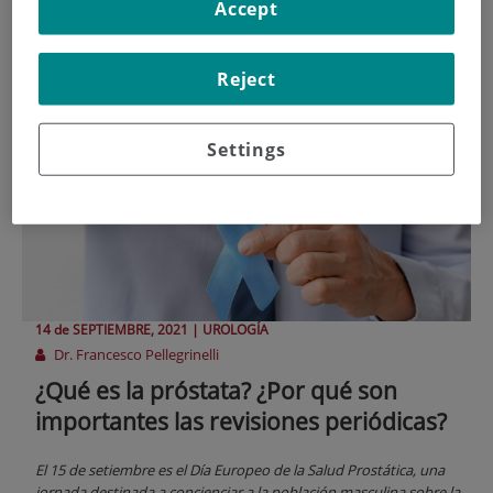
próstata
Accept
Reject
Settings
14 de
SEPTIEMBRE
, 2021 |
UROLOGÍA
Dr. Francesco Pellegrinelli
¿Qué es la próstata? ¿Por qué son
importantes las revisiones periódicas?
El 15 de setiembre es el Día Europeo de la Salud Prostática, una
jornada destinada a concienciar a la población masculina sobre la