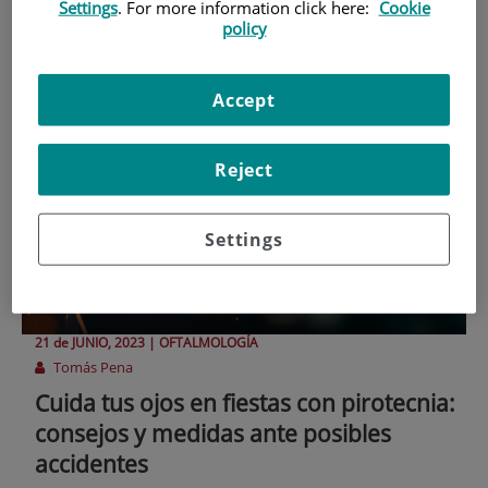
Settings
. For more information click here:
Cookie
adecuadamente.
policy
Accept
Reject
Settings
21 de
JUNIO
, 2023 |
OFTALMOLOGÍA
Tomás Pena
Cuida tus ojos en fiestas con pirotecnia:
consejos y medidas ante posibles
accidentes