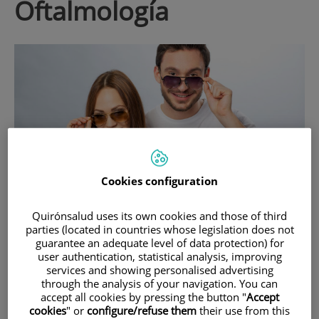
oftalmología
Cookies configuration
25 de
JUNIO
, 2025 |
OFTALMOLOGÍA
Quirónsalud uses its own cookies and those of third
parties (located in countries whose legislation does not
Dra. Dora Fernández Agrafojo
guarantee an adequate level of data protection) for
Cómo afectan los rayos UV a tus ojos y
user authentication, statistical analysis, improving
services and showing personalised advertising
cómo proteger tu salud visual del sol
through the analysis of your navigation. You can
accept all cookies by pressing the button "
Accept
El sol también puede dañar tus ojos. Más allá de la luz visible, los
cookies
" or
configure/refuse them
their use from this
rayos UV penetran y afectan a la salud ocular si no se protege