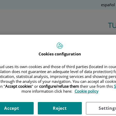
Idioma
Español
Activo
T
Salud de la A a la Z
Cookies configuration
Ú
d uses its own cookies and those of third parties (located in co
slation does not guarantee an adequate level of data protection) f
tication, statistical analysis, improving services and showing per
28 de
ENERO
, 2026 |
CIRUGÍA
 through the analysis of your navigation. You can accept all cooki
Gerardo Conesa
n "
Accept cookies
" or
configure/refuse them
their use from this
S
more information click here:
Cookie policy
Cirugía cerebral con el paciente
despierto: precisión para preservar
funciones esenciales
Accept
Reject
Setting