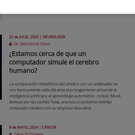
22 de
JULIO
, 2020 |
NEUROLOGÍA
Dr. Bartolomé Oliver
¿Estamos cerca de que un
computador simule el cerebro
humano?
La comparación metafórica del cerebro con un ordenador se
nos hace patente cada día ante el protagonismo actual de la
inteligencia artificial y el aprendizaje automático. Incluso Musk,
famoso por los coches Tesla, anuncia un próximo interfaz
ordenador-cerebro con su empresa Neuralink.
8 de
MAYO
, 2024 |
CÁNCER
Gerardo Conesa