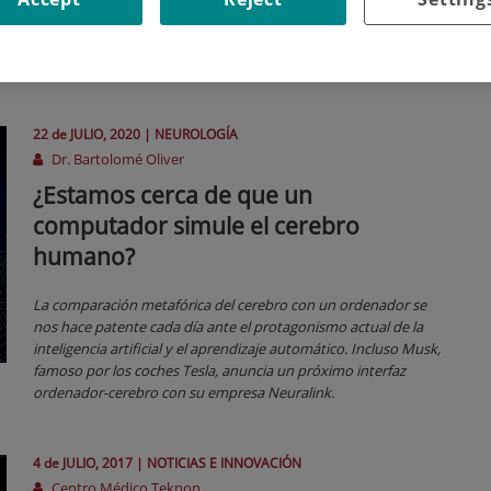
22 de
JULIO
, 2020 |
NEUROLOGÍA
Dr. Bartolomé Oliver
¿Estamos cerca de que un
computador simule el cerebro
humano?
La comparación metafórica del cerebro con un ordenador se
nos hace patente cada día ante el protagonismo actual de la
inteligencia artificial y el aprendizaje automático. Incluso Musk,
famoso por los coches Tesla, anuncia un próximo interfaz
ordenador-cerebro con su empresa Neuralink.
4 de
JULIO
, 2017 |
NOTICIAS E INNOVACIÓN
Centro Médico Teknon