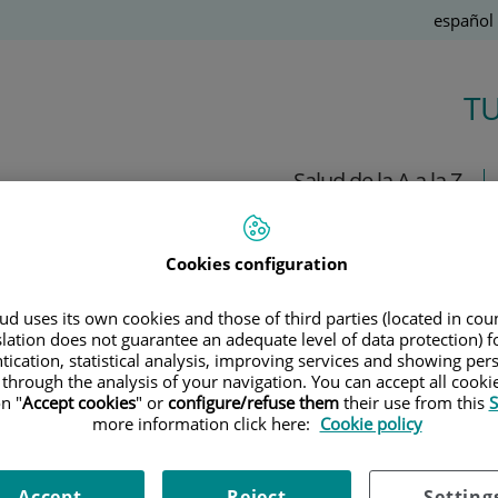
Idioma
Español
Activo
T
Salud de la A a la Z
Cookies configuration
Ú
d uses its own cookies and those of third parties (located in co
slation does not guarantee an adequate level of data protection) f
17 de
SEPTIEMBRE
, 2017 |
NOTICIAS E INNOVACIÓN
tication, statistical analysis, improving services and showing per
Dr. Laureano Molins
 through the analysis of your navigation. You can accept all cooki
Adiestrado para oler el cáncer
n "
Accept cookies
" or
configure/refuse them
their use from this
S
more information click here:
Cookie policy
El doctor Laureano Molins es coautor de un proyecto que
consigue identificar precozmente el cáncer de pulmón a través
Accept
Reject
Setting
del olfato de un perro.