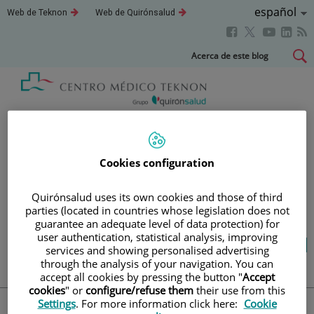
Idioma
Español
Este
Este
Web de Teknon
Web de Quirónsalud
enlace
enlace
Activo
Este
Este
Este
Este
se
se
abrirá
abrirá
enlace
enlace
enla
enlace
Saltar
Acerca de este blog
en
en
se
se
se
se
al
una
una
abrirá
abrirá
abri
ventana
ventana
abrirá
contenido
nueva.
nueva.
en
en
en
en
una
una
una
una
Blog
salud y bienestar
ventana
ventana
vent
ventana
nueva.
nueva.
nuev
nueva.
Cookies configuration
TU SALUD ES LO QUE
Quirónsalud uses its own cookies and those of third
CUENTA
parties (located in countries whose legislation does not
guarantee an adequate level of data protection) for
user authentication, statistical analysis, improving
Salud de la A a la Z
Vida saludable
services and showing personalised advertising
Cuídate
Actualidad
through the analysis of your navigation. You can
accept all cookies by pressing the button "
Accept
cookies
" or
configure/refuse them
their use from this
Settings
. For more information click here:
Cookie