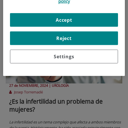
andrología
policy
Accept
Reject
Settings
27 de
NOVIEMBRE
, 2024 |
UROLOGÍA
Josep Torremadé
¿Es la infertilidad un problema de
mujeres?
La infertilidad es un tema complejo que afecta a ambos miembros
de la pareja. Históricamente, ha sido asociada principalmente con