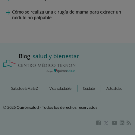
Cómo se realiza una cirugía de mama para extraer un
nódulo no palpable
Blog
salud y bienestar
Salud de la A a la Z
Vida saludable
Cuídate
Actualidad
© 2026 Quirónsalud - Todos los derechos reservados
Este
Este
Este
Este
enlace
enlace
enlac
enlace