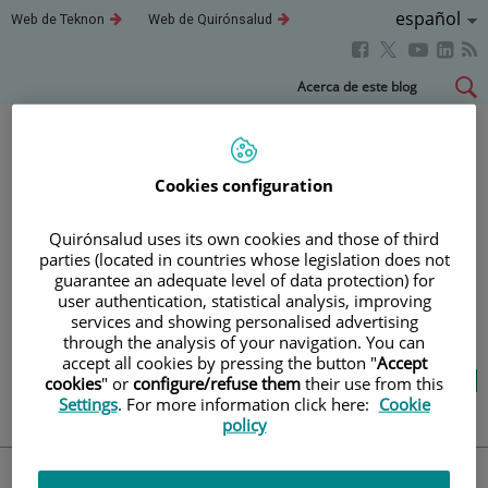
Idioma
Español
Este
Este
Web de Teknon
Web de Quirónsalud
enlace
enlace
Activo
Este
Este
Este
Este
se
se
abrirá
abrirá
enlace
enlace
enla
enlace
Saltar
Acerca de este blog
en
en
se
se
se
se
al
una
una
abrirá
abrirá
abri
ventana
ventana
abrirá
contenido
nueva.
nueva.
en
en
en
en
una
una
una
una
Blog
salud y bienestar
Cookies configuration
ventana
ventana
vent
ventana
nueva.
nueva.
nuev
nueva.
Quirónsalud uses its own cookies and those of third
parties (located in countries whose legislation does not
TU SALUD ES LO QUE
guarantee an adequate level of data protection) for
user authentication, statistical analysis, improving
CUENTA
services and showing personalised advertising
through the analysis of your navigation. You can
accept all cookies by pressing the button "
Accept
Salud de la A a la Z
Vida saludable
cookies
" or
configure/refuse them
their use from this
Cuídate
Actualidad
Settings
. For more information click here:
Cookie
policy