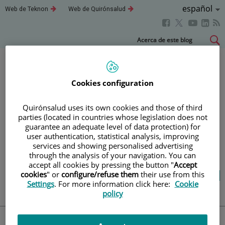
Idioma
Español
Este
Este
Web de Teknon
Web de Quirónsalud
enlace
enlace
Activo
Este
Este
Este
Este
se
se
abrirá
abrirá
enlace
enlace
enla
enlace
Saltar
Acerca de este blog
en
en
se
se
se
se
al
una
una
abrirá
abrirá
abri
ventana
ventana
abrirá
contenido
nueva.
nueva.
en
en
en
en
una
una
una
una
Cookies configuration
Blog
salud y bienestar
ventana
ventana
vent
ventana
nueva.
nueva.
nuev
nueva.
Quirónsalud uses its own cookies and those of third
parties (located in countries whose legislation does not
TU SALUD ES LO QUE
guarantee an adequate level of data protection) for
user authentication, statistical analysis, improving
CUENTA
services and showing personalised advertising
through the analysis of your navigation. You can
accept all cookies by pressing the button "
Accept
Salud de la A a la Z
Vida saludable
cookies
" or
configure/refuse them
their use from this
Settings
. For more information click here:
Cookie
Cuídate
Actualidad
policy