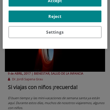
Viajar
Accept
Reject
Settings
9 de
ABRIL
, 2017 |
BIENESTAR, SALUD DE LA INFANCIA
Dr. Jordi Sapena Grau
Si viajas con niños ¡recuerda!
El buen tiempo y las mini-vacaciones de semana santa ya están
aquí. Durante estos días, muchos de nosotros viajaremos, algunos
con niños.