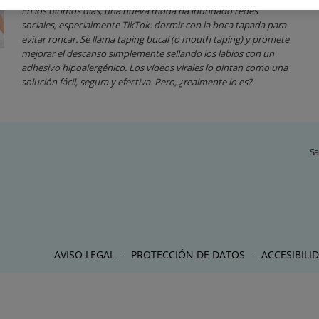
En los últimos días, una nueva moda ha inundado redes
sociales, especialmente TikTok: dormir con la boca tapada para
evitar roncar. Se llama taping bucal (o mouth taping) y promete
mejorar el descanso simplemente sellando los labios con un
adhesivo hipoalergénico. Los vídeos virales lo pintan como una
solución fácil, segura y efectiva. Pero, ¿realmente lo es?
Sa
AVISO LEGAL
PROTECCIÓN DE DATOS
ACCESIBILI