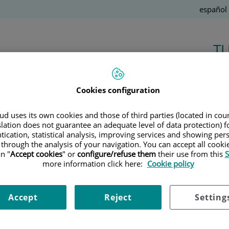
Idioma
Español
Activo
T
Salud de la A a la Z
Cookies configuration
d uses its own cookies and those of third parties (located in co
Ú
slation does not guarantee an adequate level of data protection) f
tication, statistical analysis, improving services and showing per
 through the analysis of your navigation. You can accept all cooki
n "
Accept cookies
" or
configure/refuse them
their use from this
S
16 de
ABRIL
, 2025 |
OTORRINOLARINGOLOGÍA
more information click here:
Cookie policy
Dr. Jordi Coromina
¿Dormir con la boca tapada para no
Accept
Reject
Setting
roncar? Lo que necesitas saber sobre
el taping bucal