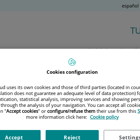
Idioma
Español
Activo
T
Salud de la A a la Z
Cookies configuration
Ú
d uses its own cookies and those of third parties (located in co
slation does not guarantee an adequate level of data protection) f
14 de
MAYO
, 2026 |
NOTICIAS
tication, statistical analysis, improving services and showing per
Sara Tor
 through the analysis of your navigation. You can accept all cooki
n "
Accept cookies
" or
configure/refuse them
their use from this
S
Enfermería y cuidado como eje de la
more information click here:
Cookie policy
atención sanitaria
Accept
Reject
Setting