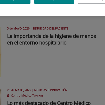
5 de
MAYO
, 2026 |
SEGURIDAD DEL PACIENTE
La importancia de la higiene de manos
en el entorno hospitalario
25 de
MAYO
, 2022 |
NOTICIAS E INNOVACIÓN
Centro Médico Teknon
Lo más destacado de Centro Médico