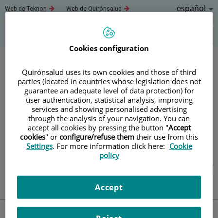
Saltar al contenido
Idioma
Español
Este
Este
Web de Teknon
Web de Quirónsalud
enlace
enlace
Activo
Este
Este
Este
Este
se
se
abrirá
abrirá
enlace
enlace
enla
enlace
Saltar
Acerca de este blog
en
en
se
se
se
se
al
una
una
Cookies configuration
abrirá
abrirá
abri
ventana
ventana
abrirá
contenido
nueva.
nueva.
en
en
en
en
Quirónsalud uses its own cookies and those of third
una
una
una
una
Blog
salud y bienestar
parties (located in countries whose legislation does not
ventana
ventana
vent
ventana
guarantee an adequate level of data protection) for
nueva.
nueva.
nuev
nueva.
user authentication, statistical analysis, improving
services and showing personalised advertising
through the analysis of your navigation. You can
TU SALUD ES LO QUE
accept all cookies by pressing the button "
Accept
cookies
" or
configure/refuse them
their use from this
CUENTA
Settings
. For more information click here:
Cookie
policy
Salud de la A a la Z
Vida saludable
Cuídate
Actualidad
Accept