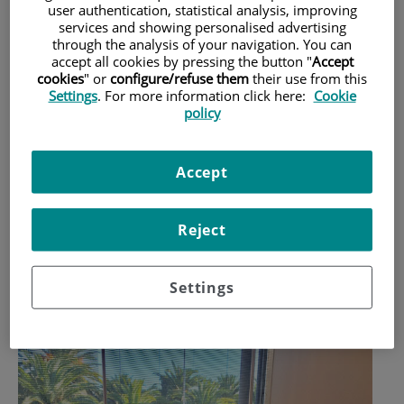
user authentication, statistical analysis, improving
services and showing personalised advertising
Se estima que 1 de cada 4 mujeres postmenopáusicas, a
through the analysis of your navigation. You can
accept all cookies by pressing the button "
Accept
partir de los 50 años tiene osteoporosis, mientras que este
cookies
" or
configure/refuse them
their use from this
porcentaje aumenta al 40% en mujeres a partir de los 70
Settings
. For more information click here:
Cookie
policy
años. Los hombres no están libres de esta enfermedad que
afecta hasta el 13% en varones de la misma edad.
Accept
Para aclarar dudas sobre la enfermedad y saber cómo
Reject
prevenirla hemos hablado con el
Dr. Juan Muñoz Ortego
,
reumatólogo del Centro Médico Teknon y vicesecretario de
Settings
la
Sociedad Española de Reumatología
.