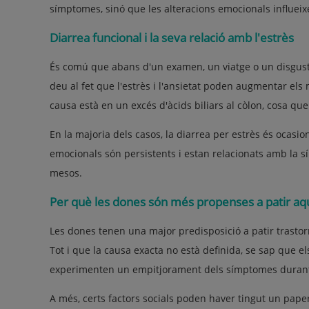
símptomes, sinó que les alteracions emocionals influeixen
Diarrea funcional i la seva relació amb l'estrès
És comú que abans d'un examen, un viatge o un disgust
deu al fet que l'estrès i l'ansietat poden augmentar els 
causa està en un excés d'àcids biliars al còlon, cosa que r
En la majoria dels casos, la diarrea per estrès és ocasi
emocionals són persistents i estan relacionats amb la sí
mesos.
Per què les dones són més propenses a patir aqu
Les dones tenen una major predisposició a patir trastorn
Tot i que la causa exacta no està definida, se sap que e
experimenten un empitjorament dels símptomes durant 
A més, certs factors socials poden haver tingut un pap