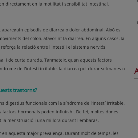
 directament en la motilitat i sensibilitat intestinal.
 apareguin episodis de diarrea o dolor abdominal. Això es
moviments del còlon, afavorint la diarrea. En alguns casos, la
eforça la relació entre l'intestí i el sistema nerviós.
onal i de curta durada. Tanmateix, quan aquests factors
ndrome de l'intestí irritable, la diarrea pot durar setmanes o
A
ests trastorns?
s digestius funcionals com la síndrome de l'intestí irritable.
ls factors hormonals poden influir-hi. De fet, moltes dones
la menstruació i una millora durant l'embaràs.
er en aquesta major prevalença. Durant molt de temps, les