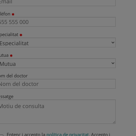
lèfon
pecialitat
utua
m del doctor
ssatge
Entenc i accepto la
política de privacitat
. Accepto i