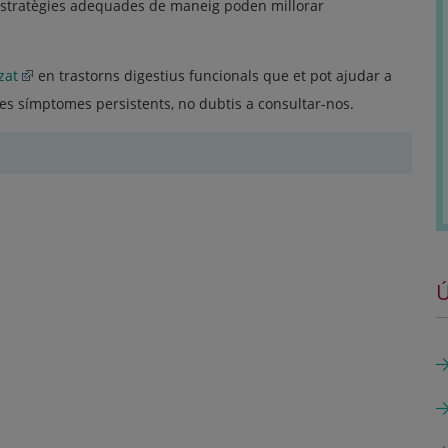
'estratègies adequades de maneig poden millorar
zat
en trastorns digestius funcionals que et pot ajudar a
tes símptomes persistents, no dubtis a consultar-nos.
Ú