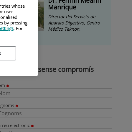
Dr. Fermín Mearin
untries whose
Manrique
or user
Director del Servicio de
sonalised
es by pressing
Aparato Digestivo, Centro
ettings
. For
Médico Teknon.
s
Demana cita sense compromís
om
ognoms
rreu electrònic