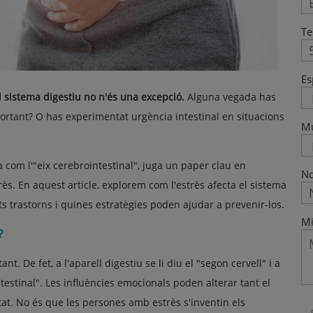
Te
Es
l sistema digestiu no n'és una excepció.
Alguna vegada has
rtant? O has experimentat urgència intestinal en situacions
M
da com l'"eix cerebrointestinal", juga un paper clau en
No
rès. En aquest article, explorem com l'estrès afecta el sistema
 trastorns i quines estratègies poden ajudar a prevenir-los.
Mi
?
ant. De fet, a l'aparell digestiu se li diu el "segon cervell" i a
testinal". Les influències emocionals poden alterar tant el
tat. No és que les persones amb estrès s'inventin els