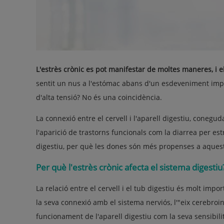
L'estrès crònic es pot manifestar de moltes maneres, i e
sentit un nus a l'estómac abans d'un esdeveniment impo
d'alta tensió? No és una coincidència.
La connexió entre el cervell i l'aparell digestiu, conegu
l'aparició de trastorns funcionals com la diarrea per est
digestiu, per què les dones són més propenses a aquests
Per què l'estrès crònic afecta el sistema digestiu
La relació entre el cervell i el tub digestiu és molt import
la seva connexió amb el sistema nerviós, l'"eix cerebroin
funcionament de l'aparell digestiu com la seva sensibili