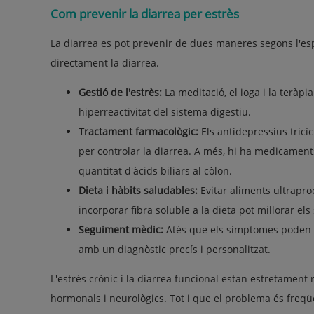
Com prevenir la diarrea per estrès
La diarrea es pot prevenir de dues maneres segons l'espe
directament la diarrea.
Gestió de l'estrès:
La meditació, el ioga i la teràp
hiperreactivitat del sistema digestiu.
Tractament farmacològic:
Els antidepressius tricíc
per controlar la diarrea. A més, hi ha medicaments 
quantitat d'àcids biliars al còlon.
Dieta i hàbits saludables:
Evitar aliments ultraproc
incorporar fibra soluble a la dieta pot millorar el
Seguiment mèdic:
Atès que els símptomes poden c
amb un diagnòstic precís i personalitzat.
L'estrès crònic i la diarrea funcional estan estretament
hormonals i neurològics. Tot i que el problema és freqü