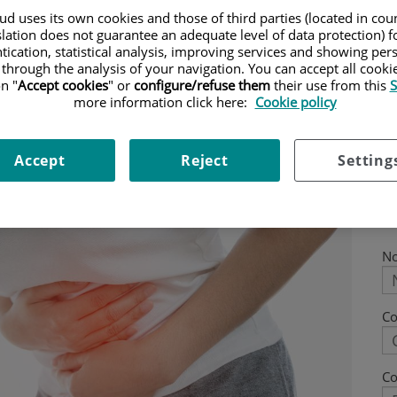
entat urgència intestinal en situacions
d uses its own cookies and those of third parties (located in co
slation does not guarantee an adequate level of data protection) f
tication, statistical analysis, improving services and showing per
 through the analysis of your navigation. You can accept all cooki
n "
Accept cookies
" or
configure/refuse them
their use from this
S
more information click here:
Cookie policy
Accept
Reject
Setting
N
C
Co