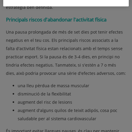
estratègia ben definida.
Principals riscos d'abandonar l'activitat física
Una pausa prolongada de més de set dies pot tenir efectes
negatius en el teu cos. Els principals riscos associats a la
falta d'activitat física estan relacionats amb el temps sense
practicar esport. Si la pausa és de 3-4 dies, en principi no
tindria efectes negatius. Tanmateix, si s'estén a 7 o més
dies, això podria provocar una sèrie d'efectes adversos, com:
una lleu pèrdua de massa muscular
disminució de la flexibilitat
augment del risc de lesions
augment d'alguns quilos de teixit adipós, cosa poc
saludable per al sistema cardiovascular
És important evitar llargues pauses, és clau per mantenir