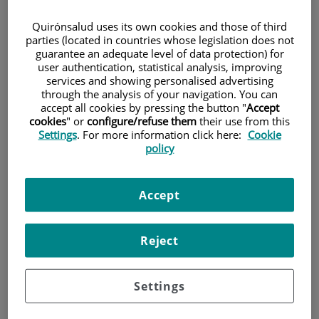
unes recomanacions clau per tornar a
l’activitat física de manera segura i
Quirónsalud uses its own cookies and those of third
parties (located in countries whose legislation does not
efectiva.
guarantee an adequate level of data protection) for
user authentication, statistical analysis, improving
services and showing personalised advertising
through the analysis of your navigation. You can
accept all cookies by pressing the button "
Accept
cookies
" or
configure/refuse them
their use from this
Settings
. For more information click here:
Cookie
policy
Accept
Reject
Les festes són un moment per a desconnectar, però també
Settings
poden interrompre la nostra rutina esportiva. Reprendre els
hàbits saludables requereix paciència, constància i una