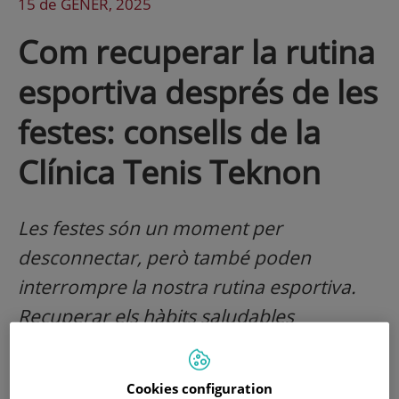
15 de
GENER
, 2025
Com recuperar la rutina
esportiva després de les
festes: consells de la
Clínica Tenis Teknon
Les festes són un moment per
desconnectar, però també poden
interrompre la nostra rutina esportiva.
Recuperar els hàbits saludables
requereix paciència, constància i una
estratègia ben definida. Avui t’oferim
Cookies configuration