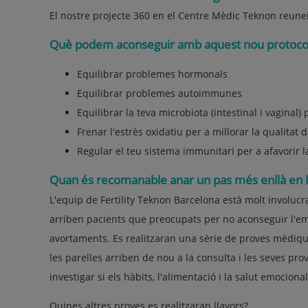
El nostre projecte 360 en el Centre Mèdic Teknon reuneix 
Què podem aconseguir amb aquest nou protoco
Equilibrar problemes hormonals
Equilibrar problemes autoimmunes
Equilibrar la teva microbiota (intestinal i vaginal
Frenar l'estrès oxidatiu per a millorar la qualitat 
Regular el teu sistema immunitari per a afavorir 
Quan és recomanable anar un pas més enllà en la 
L'equip de Fertility Teknon Barcelona està molt involucra
arriben pacients que preocupats per no aconseguir l'em
avortaments. Es realitzaran una sèrie de proves mèdiqu
les parelles arriben de nou a la consulta i les seves prove
investigar si els hàbits, l'alimentació i la salut emocional
Quines altres proves es realitzaran llavors?