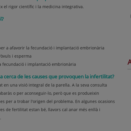
el rigor científic i la medicina integrativa.
l?
) per a afavorir la fecundació i implantació embrionària
d'òvuls i esperma
A
la fecundació i implantació embrionària
cerca de les causes que provoquen la infertilitat?
t en una visió integral de la parella. A la seva consulta
baràs o per aconseguir-lo, però que es produeixin
es per a trobar l'origen del problema. En algunes ocasions
s de fertilitat estan bé, llavors cal anar més enllà i
.