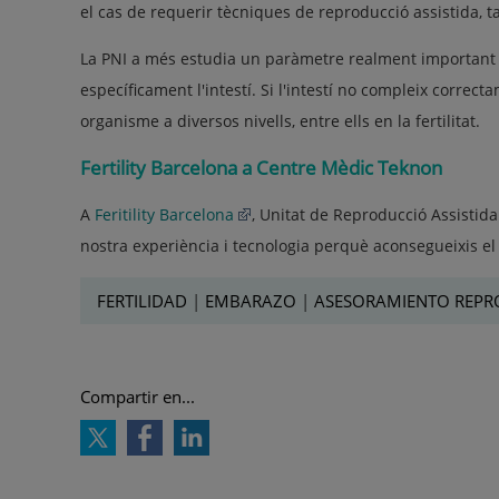
el cas de requerir tècniques de reproducció assistida, 
La PNI a més estudia un paràmetre realment important e
específicament l'intestí. Si l'intestí no compleix corre
organisme a diversos nivells, entre ells en la fertilitat.
Fertility Barcelona a Centre Mèdic Teknon
A
Feritility Barcelona
, Unitat de Reproducció Assistid
nostra experiència i tecnologia perquè aconsegueixis el 
FERTILIDAD
|
EMBARAZO
|
ASESORAMIENTO REPR
Compartir en...