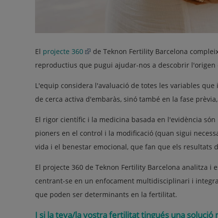
El
projecte 360
de Teknon Fertility Barcelona compleix
reproductius que pugui ajudar-nos a descobrir l'origen de
L'equip considera l'avaluació de totes les variables que
de cerca activa d'embaràs, sinó també en la fase prèvia,
El rigor científic i la medicina basada en l'evidència só
pioners en el control i la modificació (quan sigui necess
vida i el benestar emocional, que fan que els resultats de
El projecte 360 de Teknon Fertility Barcelona analitza i es
centrant-se en un enfocament multidisciplinari i integ
que poden ser determinants en la fertilitat.
I si la teva/la vostra fertilitat tingués una soluc