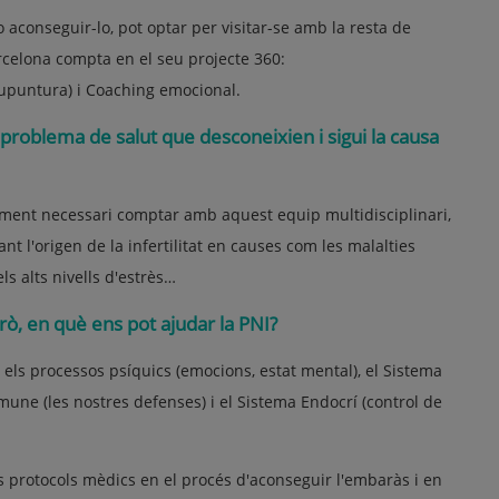
o aconseguir-lo, pot optar per visitar-se amb la resta de
arcelona compta en el seu projecte 360:
cupuntura) i Coaching emocional.
n problema de salut que desconeixien i sigui la causa
talment necessari comptar amb aquest equip multidisciplinari,
t l'origen de la infertilitat en causes com les malalties
s alts nivells d'estrès…
ò, en què ens pot ajudar la PNI?
 els processos psíquics (emocions, estat mental), el Sistema
mmune (les nostres defenses) i el Sistema Endocrí (control de
s protocols mèdics en el procés d'aconseguir l'embaràs i en