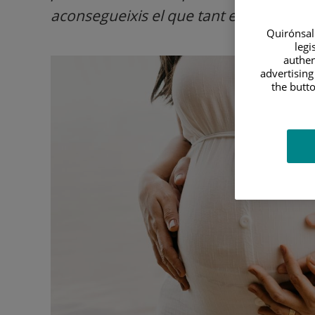
aconsegueixis el que tant estàs desitja
Quirónsalu
legi
authen
advertising
the butto