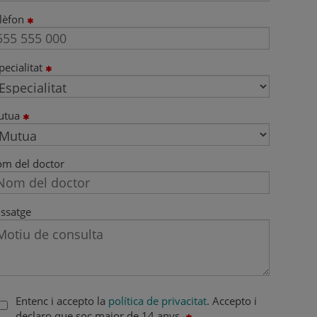
lèfon
pecialitat
utua
m del doctor
ssatge
Entenc i accepto la
política de privacitat
. Accepto i
declaro que soc major de 14 anys.