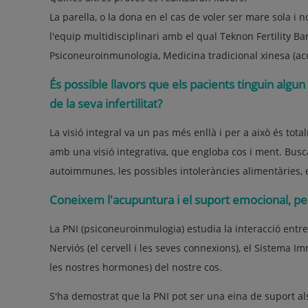
La parella, o la dona en el cas de voler ser mare sola i n
l'equip multidisciplinari amb el qual Teknon Fertility B
Psiconeuroinmunologia, Medicina tradicional xinesa (a
És possible llavors que els pacients tinguin algu
de la seva infertilitat?
La visió integral va un pas més enllà i per a això és to
amb una visió integrativa, que engloba cos i ment. Buscan
autoimmunes, les possibles intoleràncies alimentàries, el
Coneixem l'acupuntura i el suport emocional, per
La PNI (psiconeuroinmulogia) estudia la interacció entre
Nerviós (el cervell i les seves connexions), el Sistema I
les nostres hormones) del nostre cos.
S'ha demostrat que la PNI pot ser una eina de suport al