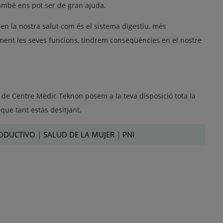
també ens pot ser de gran ajuda.
n la nostra salut com és el sistema digestiu, més
ctament les seves funcions, tindrem conseqüències en el nostre
a de Centre Mèdic Teknon posem a la teva disposició tota la
que tant estàs desitjant.
ODUCTIVO
|
SALUD DE LA MUJER
|
PNI