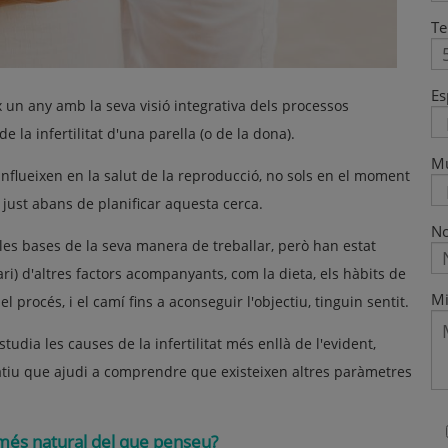
Te
Es
 un any amb la seva visió integrativa dels processos
 la infertilitat d'una parella (o de la dona).
M
 influeixen en la salut de la reproducció, no sols en el moment
 just abans de planificar aquesta cerca.
No
n les bases de la seva manera de treballar, però han estat
ari) d'altres factors acompanyants, com la dieta, els hàbits de
Mi
l procés, i el camí fins a aconseguir l'objectiu, tinguin sentit.
tudia les causes de la infertilitat més enllà de l'evident,
ratiu que ajudi a comprendre que existeixen altres paràmetres
ió més natural del que penseu?