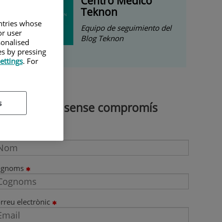
Centro Médico
Teknon
untries whose
Equipo de seguimiento del
or user
Blog Teknon
sonalised
es by pressing
ettings
. For
s
Demana cita sense compromís
om
ognoms
rreu electrònic