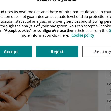
nt.
d uses its own cookies and those of third parties (located in co
slation does not guarantee an adequate level of data protection) f
tication, statistical analysis, improving services and showing per
 through the analysis of your navigation. You can accept all cooki
n "
Accept cookies
" or
configure/refuse them
their use from this
S
more information click here:
Cookie policy
Accept
Reject
Setting
N
C
Co