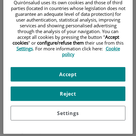
Quirónsalud uses its own cookies and those of third
parties (located in countries whose legislation does not
cardiovasculares?
guarantee an adequate level of data protection) for
user authentication, statistical analysis, improving
Las enfermedades cardiovasculares, como el infarto de
services and showing personalised advertising
miocardio o el infarto cerebral, son la primera causa de
through the analysis of your navigation. You can
accept all cookies by pressing the button "
Accept
mortalidad en el mundo y su tendencia es creciente. Desde
cookies
" or
configure/refuse them
their use from this
hace más de 60 años, con los primeros estudios
Settings
. For more information click here:
Cookie
policy
epidemiológicos, conocemos bien el efecto que tienen
algunos factores sobre el riesgo de sufrir una angina, un
infarto o un ictus. Estos factores son los conocidos como
Accept
Factores de Riesgo Cardiovascular, y son el tabaco, la falta
de ejercicio, la tensión arterial alta, los niveles de colesterol
Reject
elevado, la diabetes, la obesidad y una predisposición
genética. Últimamente se están añadiendo otros como los
Settings
trastornos del sueño y otros factores medioambientales
como la contaminación.
Por desgracia, a pesar de saber que el 90% de los infartos se