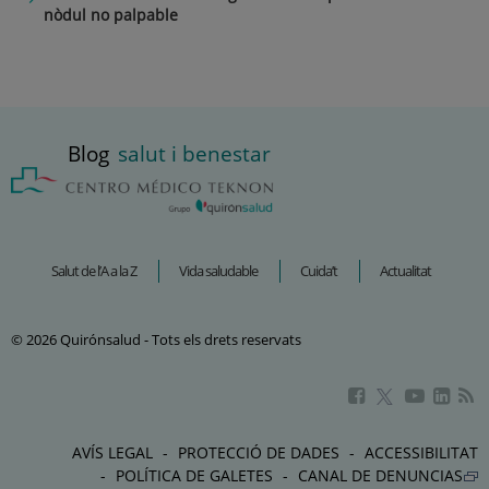
nòdul no palpable
Blog
salut i benestar
Salut de l’A a la Z
Vida saludable
Cuida’t
Actualitat
© 2026 Quirónsalud - Tots els drets reservats
Aquest
Aquest
Aque
Aquest
enllaç
enllaç
enlla
enllaç
s'obrirà
s'obrirà
s'obr
s'obrirà
AVÍS LEGAL
PROTECCIÓ DE DADES
ACCESSIBILITAT
en
en
en
en
POLÍTICA DE GALETES
CANAL DE DENUNCIAS
una
una
una