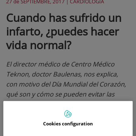
27 de
SEPTIEMBRE
, 2017 |
CARDIOLOGÍA
Cuando has sufrido un
infarto, ¿puedes hacer
vida normal?
El director médico de Centro Médico
Teknon, doctor Baulenas, nos explica,
con motivo del Día Mundial del Corazón,
qué son y cómo se pueden evitar las
enfermedades cardiovasculares, y nos da
consejos para una recuperación exitosa
Cookies configuration
Cuáles son las causas de las enfermedades