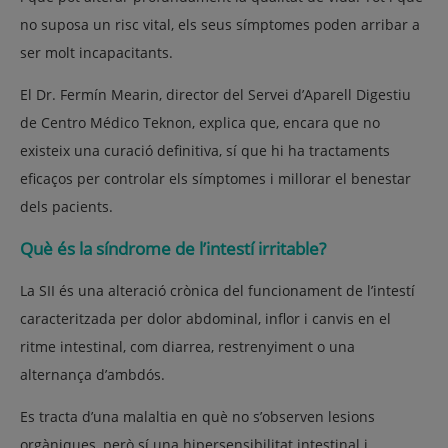
no suposa un risc vital, els seus símptomes poden arribar a
ser molt incapacitants.
El
Dr. Fermín Mearin
, director del Servei d’Aparell Digestiu
de
Centro Médico Teknon
, explica que, encara que no
existeix una curació definitiva, sí que hi ha tractaments
eficaços per controlar els símptomes i millorar el benestar
dels pacients.
Què és la síndrome de l’intestí irritable?
La SII és una alteració crònica del funcionament de l’intestí
caracteritzada per
dolor abdominal, inflor i canvis en el
ritme intestinal
, com diarrea, restrenyiment o una
alternança d’ambdós.
Es tracta d’una malaltia en què no s’observen lesions
orgàniques, però sí una
hipersensibilitat intestinal
i