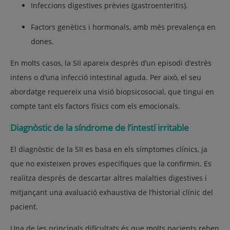
Infeccions digestives prèvies
(gastroenteritis).
Factors genètics i hormonals
, amb més prevalença en
dones.
En molts casos, la SII apareix després d’un episodi d’estrès
intens o d’una infecció intestinal aguda. Per això, el seu
abordatge requereix una
visió biopsicosocial
, que tingui en
compte tant els factors físics com els emocionals.
Diagnòstic de la síndrome de l’intestí irritable
El diagnòstic de la SII es basa en els
símptomes clínics
, ja
que no existeixen proves específiques que la confirmin. Es
realitza després de descartar altres malalties digestives i
mitjançant una
avaluació exhaustiva de l’historial clínic del
pacient
.
Una de les principals dificultats és que molts pacients reben