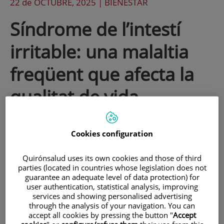
22 de
OCTUBRE
, 2025 |
BIENESTAR
Síndrome de l’intestí
irritable: una malaltia
freqüent que afecta la
qualitat de vida
La síndrome de l’intestí irritable (SII) és un
Cookies configuration
trastorn digestiu funcional que afecta
Quirónsalud uses its own cookies and those of third
prop del 5% de la població. Tot i que no
parties (located in countries whose legislation does not
té una curació definitiva, en aquest article
guarantee an adequate level of data protection) for
user authentication, statistical analysis, improving
el Dr. Fermín Mearin, director del Servei
services and showing personalised advertising
through the analysis of your navigation. You can
de l’Aparell Digestiu de Centro Médico
accept all cookies by pressing the button "
Accept