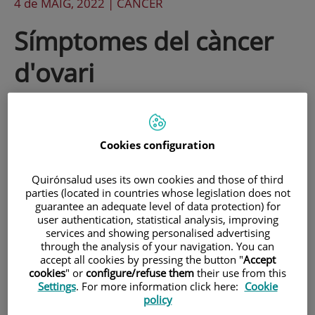
4 de
MAIG
, 2022 |
CÁNCER
Símptomes del càncer
d'ovari
Representa entre el 4 i el 5% dels tumors
femenins i cada any, a Espanya, es
Cookies configuration
diagnostiquen uns 3.300 casos. La
Quirónsalud uses its own cookies and those of third
incidència al nostre país augmenta a
parties (located in countries whose legislation does not
guarantee an adequate level of data protection) for
partir dels 60 anys. Amb motiu del Dia
user authentication, statistical analysis, improving
Mundial del Càncer d'Ovari, t'expliquem
services and showing personalised advertising
through the analysis of your navigation. You can
quins són els símptomes i factors de risc.
accept all cookies by pressing the button "
Accept
cookies
" or
configure/refuse them
their use from this
Settings
. For more information click here:
Cookie
policy