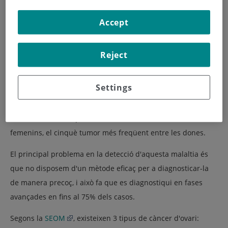
Accept
Reject
Settings
El càncer d'ovari representa entre el 4 i el 5% dels tumors
femenins, el cinquè tumor més freqüent entre les dones.
El principal problema en la detecció d'aquesta malaltia és
que no disposem d'un mètode eficaç per a diagnosticar-la
de manera precoç, i això fa que es diagnostiqui en fases
avançades en fins al 75% dels casos.
Segons la
SEOM
, existeixen 3 tipus de càncer d'ovari: