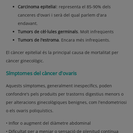
Carcinoma epitelia
l: representa el 85-90% dels
canceres d'ovari i serà del qual parlem d'ara
endavant.
Tumors de cèl·lules germinals
. Molt infreqüents
Tumors de l'estroma
. Encara més infreqüents.
El càncer epitelial és la principal causa de mortalitat per
càncer ginecològic.
Símptomes del càncer d'ovaris
Aquests símptomes, generalment inespecífics, poden
confondre's pels produïts per trastorns digestius menors o
per alteracions ginecològiques benignes, com l'endometriosi
o els ovaris poliquístics.
• Inflor o augment del diàmetre abdominal
• Dificultat per a menjar o sensació de plenitud contínua