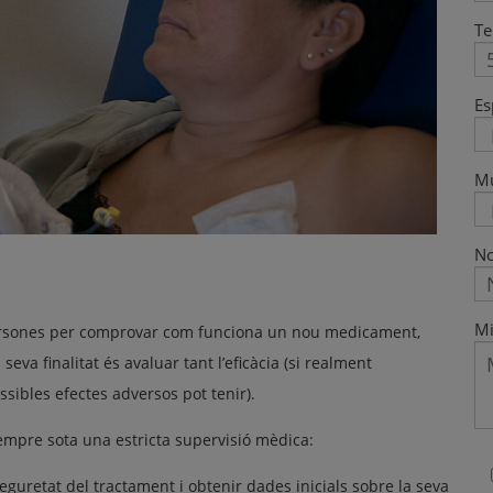
Te
Es
M
No
Mi
 persones per comprovar com funciona un nou medicament,
seva finalitat és avaluar tant l’eficàcia (si realment
ssibles efectes adversos pot tenir).
sempre sota una estricta supervisió mèdica:
eguretat del tractament i obtenir dades inicials sobre la seva