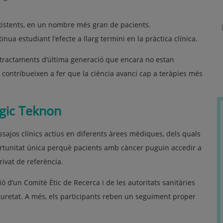
existents, en un nombre més gran de pacients.
nua estudiant l’efecte a llarg termini en la pràctica clínica.
a tractaments d’última generació que encara no estan
 contribueixen a fer que la ciència avanci cap a teràpies més
lògic Teknon
ajos clínics actius en diferents àrees mèdiques, dels quals
ortunitat única perquè pacients amb càncer puguin accedir a
ivat de referència.
ó d’un Comitè Ètic de Recerca i de les autoritats sanitàries
uretat. A més, els participants reben un seguiment proper