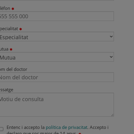
lèfon
pecialitat
utua
m del doctor
ssatge
Entenc i accepto la
política de privacitat
. Accepto i
declaro que soc major de 14 anys.