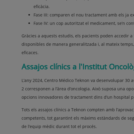
eficàcia.
Fase III: comparen el nou tractament amb els ja 
Fase IV: un cop autoritzat el medicament, se’n conti
Gràcies a aquests estudis, els pacients poden accedir 
disponibles de manera generalitzada i, al mateix temps,
eficaces.
Assajos clínics a l'Institut Onco
L’any 2024, Centro Médico Teknon va desenvolupar 30 ass
2 corresponen a l’àrea d’oncologia. Això suposa una op
opcions innovadores de tractament dins d’un hospital pr
Tots els assajos clínics a Teknon compten amb l’aprovaci
competents, tot garantint els màxims estàndards de seg
de l’equip mèdic durant tot el procés.