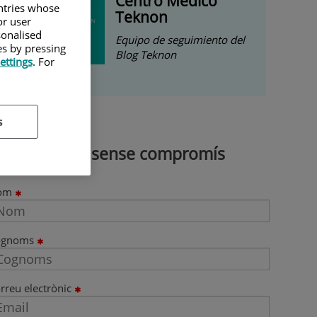
Centro Médico
untries whose
Teknon
or user
sonalised
Equipo de seguimiento del
es by pressing
Blog Teknon
ettings
. For
s
Demana cita sense compromís
om
ognoms
rreu electrònic