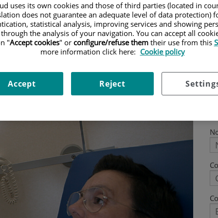
d uses its own cookies and those of third parties (located in co
 treballem cada dia amb un compromís
slation does not guarantee an adequate level of data protection) f
tication, statistical analysis, improving services and showing per
 tractaments més innovadors a través de la
 through the analysis of your navigation. You can accept all cooki
oneixement científic.
n "
Accept cookies
" or
configure/refuse them
their use from this
S
more information click here:
Cookie policy
Accept
Reject
Setting
N
C
Co