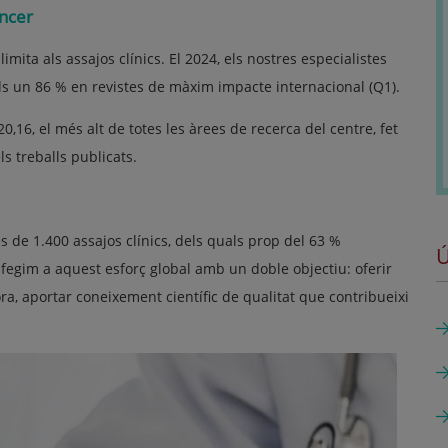
àncer
imita als assajos clínics. El 2024, els nostres especialistes
uals un 86 % en revistes de màxim impacte internacional (Q1).
0,16, el més alt de totes les àrees de recerca del centre, fet
ls treballs publicats.
 de 1.400 assajos clínics, dels quals prop del 63 %
Ú
egim a aquest esforç global amb un doble objectiu: oferir
ora, aportar coneixement científic de qualitat que contribueixi