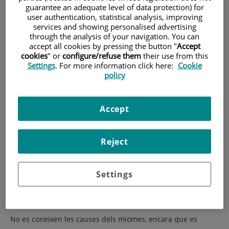
guarantee an adequate level of data protection) for
user authentication, statistical analysis, improving
services and showing personalised advertising
through the analysis of your navigation. You can
accept all cookies by pressing the button "
Accept
cookies
" or
configure/refuse them
their use from this
Settings
. For more information click here:
Cookie
policy
Accept
Coneguts també com a "fibromes", els miomes uterins són
tumors benignes no cancerosos. Són més freqüents en
Reject
dones en edat fèrtil i es calcula que entre el 50 i el 60%
d'aquestes en desenvoluparà algun durant la seva vida.
Settings
Estan formats per cèl·lules musculars i altres teixits que
creixen dins i al voltant de les parets de l'úter.
No es coneixen les causes dels miomes, encara que es