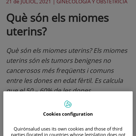
21 de
JULIOL
, 2021 |
GINECOLOGÍA Y OBSTETRICIA
Què són els miomes
uterins?
Què són els miomes uterins? Els miomes
uterins són els tumors benignes no
cancerosos més freqüents i comuns
entre les dones en edat fèrtil. Es calcula
que el 50 – 60% de les dones
desenvoluparà miomes durant la seva
vida.
Cookies configuration
Quirónsalud uses its own cookies and those of third
parties (located in countries whose legislation does not