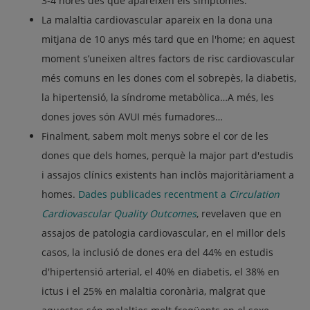
3-4 hores des que apareixen els símptomes.
La malaltia cardiovascular apareix en la dona una
mitjana de 10 anys més tard que en l'home; en aquest
moment s’uneixen altres factors de risc cardiovascular
més comuns en les dones com el sobrepès, la diabetis,
la hipertensió, la síndrome metabòlica…A més, les
dones joves són AVUI més fumadores…
Finalment, sabem molt menys sobre el cor de les
dones que dels homes, perquè la major part d'estudis
i assajos clínics existents han inclòs majoritàriament a
homes.
Dades publicades recentment a
Circulation
Cardiovascular Quality Outcomes
, revelaven que en
assajos de patologia cardiovascular, en el millor dels
casos, la inclusió de dones era del 44% en estudis
d'hipertensió arterial, el 40% en diabetis, el 38% en
ictus i el 25% en malaltia coronària, malgrat que