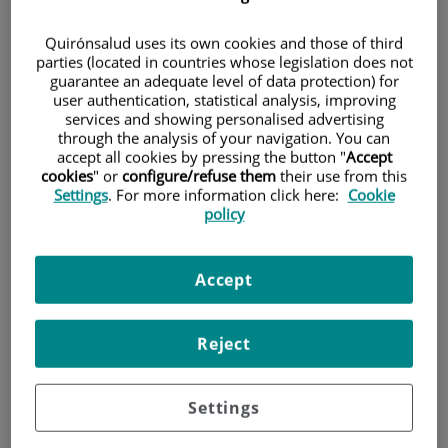
recordem…
Quirónsalud uses its own cookies and those of third
parties (located in countries whose legislation does not
guarantee an adequate level of data protection) for
user authentication, statistical analysis, improving
services and showing personalised advertising
through the analysis of your navigation. You can
accept all cookies by pressing the button "
Accept
cookies
" or
configure/refuse them
their use from this
Settings
. For more information click here:
Cookie
policy
Accept
Algunes xifres que ens acosten a la realitat de la
Reject
malaltia cardiovascular en la dona
A ESPANYA cada any moren més de 65.000 dones per
Settings
malalties cardiovasculars (enfront d'unes 6.500 morts