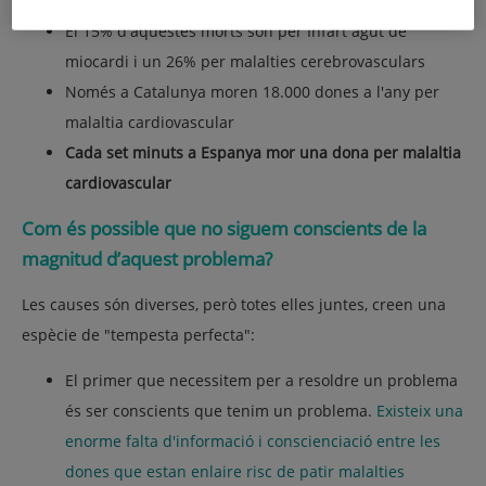
per càncer de mama)
El 15% d'aquestes morts són per Infart agut de
miocardi i un 26% per malalties cerebrovasculars
Només a Catalunya moren 18.000 dones a l'any per
malaltia cardiovascular
Cada set minuts a Espanya mor una dona per malaltia
cardiovascular
Com és possible que no siguem conscients de la
magnitud d’aquest problema?
Les causes són diverses, però totes elles juntes, creen una
espècie de "tempesta perfecta":
El primer que necessitem per a resoldre un problema
és ser conscients que tenim un problema.
Existeix una
enorme falta d'informació i conscienciació entre les
dones que estan enlaire risc de patir malalties