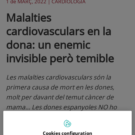
1 de
MARÇ
, 2022 |
CARDIOLOGÍA
Malalties
cardiovasculars en la
dona: un enemic
invisible però temible
Les malalties cardiovasculars són la
primera causa de mort en les dones,
molt per davant del temut càncer de
mama… Les dones espanyoles NO ho
saben, la Societat NO ho sap, molts
metges NO ho sabem o NO ens
Cookies configuration