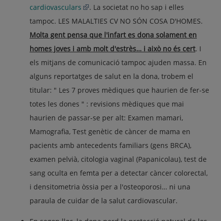
cardiovasculars
. La societat no ho sap i elles
tampoc. LES MALALTIES CV NO SÓN COSA D'HOMES.
Molta gent pensa que l'infart es dona solament en
homes joves i amb molt d'estrès… i això no és cert
. I
els mitjans de comunicació tampoc ajuden massa. En
alguns reportatges de salut en la dona, trobem el
titular: " Les 7 proves mèdiques que haurien de fer-se
totes les dones " : revisions mèdiques que mai
haurien de passar-se per alt: Examen mamari,
Mamografia, Test genètic de càncer de mama en
pacients amb antecedents familiars (gens BRCA),
examen pelvià, citologia vaginal (Papanicolau), test de
sang oculta en femta per a detectar càncer colorectal,
i densitometria òssia per a l'osteoporosi… ni una
paraula de cuidar de la salut cardiovascular.