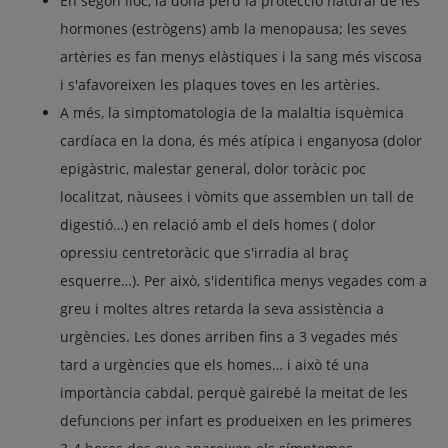
En segon lloc, la dona perd la protecció natural de les
hormones (estrògens) amb la menopausa; les seves
artèries es fan menys elàstiques i la sang més viscosa
i s'afavoreixen les plaques toves en les artèries.
A més, la simptomatologia de la malaltia isquèmica
cardíaca en la dona, és més atípica i enganyosa (dolor
epigàstric, malestar general, dolor toràcic poc
localitzat, nàusees i vòmits que assemblen un tall de
digestió…) en relació amb el dels homes ( dolor
opressiu centretoràcic que s'irradia al braç
esquerre…). Per això, s'identifica menys vegades com a
greu i moltes altres retarda la seva assistència a
urgències. Les dones arriben fins a 3 vegades més
tard a urgències que els homes… i això té una
importància cabdal, perquè gairebé la meitat de les
defuncions per infart es produeixen en les primeres