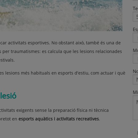
Te
Es
ticar activitats esportives. No obstant això, també és una de
M
 per traumatismes: es calcula que les lesions relacionades
stivals.
No
s lesions més habituals en esports d'estiu, com actuar i què
Mi
lesió
vitats exigents sense la preparació física ni tècnica
obretot en
esports aquàtics i activitats recreatives
.