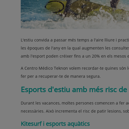
L'estiu convida a passar més temps a l'aire lliure i prac
les èpoques de l'any en la qual augmenten les consultes
amb l'esport poden créixer fins a un 20% en els mesos e
A Centro Médico Teknon volem recordar-te quines són le
fer per a recuperar-te de manera segura.
Esports d'estiu amb més risc de 
Durant les vacances, moltes persones comencen a fer acti
necessàries. Això incrementa el risc de patir lesions, s
Kitesurf i esports aquàtics