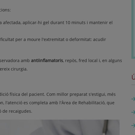
cions:
a afectada, aplicar-hi gel durant 10 minuts i mantenir el
ificultat per a moure l'extremitat o deformitat: acudir
onservadora amb
antiinflamatoris
, repòs, fred local i, en alguns
reix cirurgia.
Ú
ció física del pacient. Com millor preparat s'estigui, més
on, l'atenció es completa amb l'Àrea de Rehabilitació, que
ó de recaigudes.