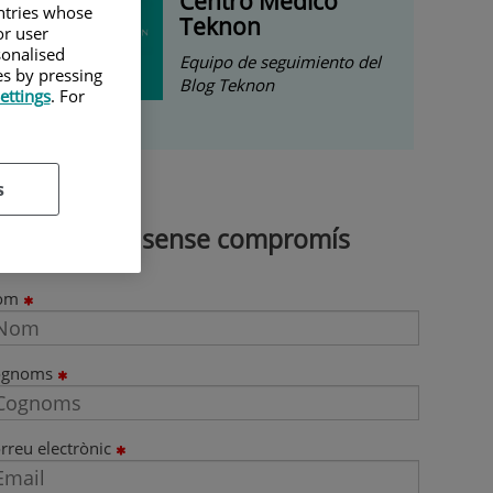
Centro Médico
untries whose
Teknon
or user
sonalised
Equipo de seguimiento del
es by pressing
Blog Teknon
ettings
. For
s
Demana cita sense compromís
om
ognoms
rreu electrònic