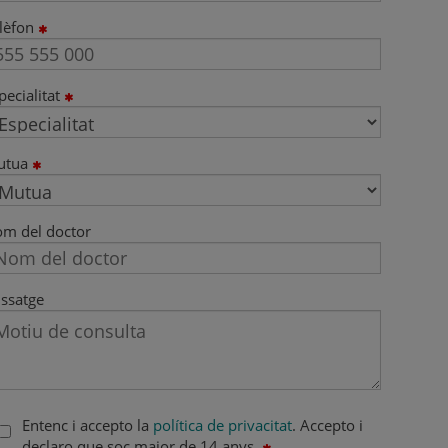
lèfon
pecialitat
utua
m del doctor
ssatge
Entenc i accepto la
política de privacitat
. Accepto i
declaro que soc major de 14 anys.