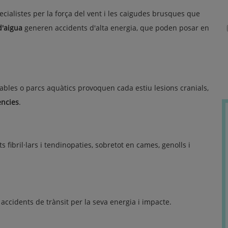
ialistes per la força del vent i les caigudes brusques que
d'aigua
generen accidents d'alta energia, que poden posar en
 inflables o parcs aquàtics provoquen cada estiu lesions cranials,
ncies
.
s fibril·lars i tendinopaties, sobretot en cames, genolls i
ccidents de trànsit per la seva energia i impacte.