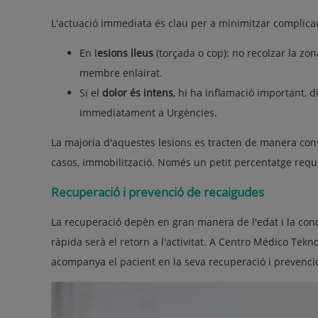
L'actuació immediata és clau per a minimitzar complica
En l
esions lleus
(torçada o cop): no recolzar la zon
membre enlairat.
Si el
dolor és intens
, hi ha inflamació important, d
immediatament a Urgències.
La majoria d'aquestes lesions es tracten de manera c
casos, immobilització. Només un petit percentatge reque
Recuperació i prevenció de recaigudes
La recuperació depèn en gran manera de l'edat i la condi
ràpida serà el retorn a l'activitat. A Centro Médico Tekn
acompanya el pacient en la seva recuperació i prevenci