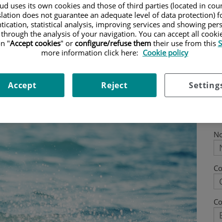
d uses its own cookies and those of third parties (located in co
esions més freqüents a l'estiu, com actuar-
slation does not guarantee an adequate level of data protection) f
tication, statistical analysis, improving services and showing per
uperar-te de manera segura.
 through the analysis of your navigation. You can accept all cooki
n "
Accept cookies
" or
configure/refuse them
their use from this
S
more information click here:
Cookie policy
Accept
Reject
Setting
N
C
Co