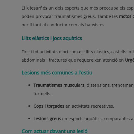
El
kitesurf
és un dels esports que més preocupa els espec
poden provocar traumatismes greus. També les
motos 
perill tant al conductor com als banyistes.
Llits elàstics i jocs aquàtics
Fins i tot activitats d'oci com els llits elàstics, castells
abdominals i fractures que requereixen atenció en
Urgè
Lesions més comunes a l'estiu
Traumatismes musculars
: distensions, trencament
turmells.
Cops i torçades
en activitats recreatives.
Lesions greus
en esports aquàtics, comparables a a
Com actuar davant una lesió