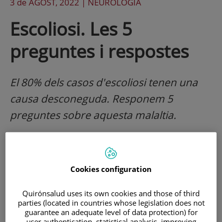
3 de
AGOST
, 2022 |
NEUROLOGÍA
Escoliosi. Les 5
preguntes i respostes
El 80% dels casos d'escoliosi tenen una
causa desconeguda. Responem 5
preguntes sobre aquesta malaltia.
Cookies configuration
Quirónsalud uses its own cookies and those of third
parties (located in countries whose legislation does not
guarantee an adequate level of data protection) for
user authentication, statistical analysis, improving