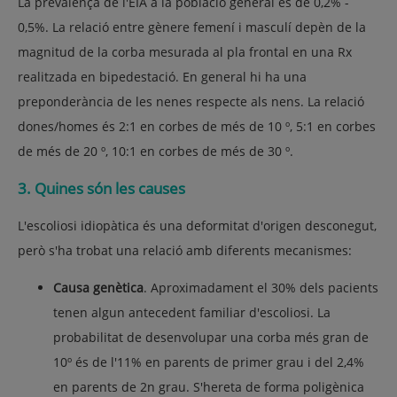
La prevalença de l'EIA a la població general és de 0,2% -
0,5%. La relació entre gènere femení i masculí depèn de la
magnitud de la corba mesurada al pla frontal en una Rx
realitzada en bipedestació. En general hi ha una
preponderància de les nenes respecte als nens. La relació
dones/homes és 2:1 en corbes de més de 10 º, 5:1 en corbes
de més de 20 º, 10:1 en corbes de més de 30 º.
3. Quines són les causes
L'escoliosi idiopàtica és una deformitat d'origen desconegut,
però s'ha trobat una relació amb diferents mecanismes:
Causa genètica
. Aproximadament el 30% dels pacients
tenen algun antecedent familiar d'escoliosi. La
probabilitat de desenvolupar una corba més gran de
10º és de l'11% en parents de primer grau i del 2,4%
en parents de 2n grau. S'hereta de forma poligènica