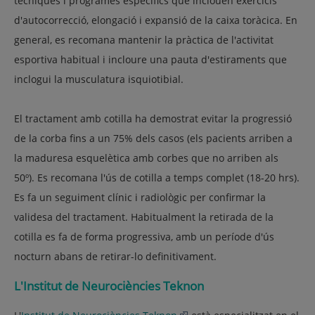
tècniques i programes específics que inclouen exercicis
d'autocorrecció, elongació i expansió de la caixa toràcica. En
general, es recomana mantenir la pràctica de l'activitat
esportiva habitual i incloure una pauta d'estiraments que
inclogui la musculatura isquiotibial.
El tractament amb cotilla ha demostrat evitar la progressió
de la corba fins a un 75% dels casos (els pacients arriben a
la maduresa esquelètica amb corbes que no arriben als
50º). Es recomana l'ús de cotilla a temps complet (18-20 hrs).
Es fa un seguiment clínic i radiològic per confirmar la
validesa del tractament. Habitualment la retirada de la
cotilla es fa de forma progressiva, amb un període d'ús
nocturn abans de retirar-lo definitivament.
L'Institut de Neurociències Teknon