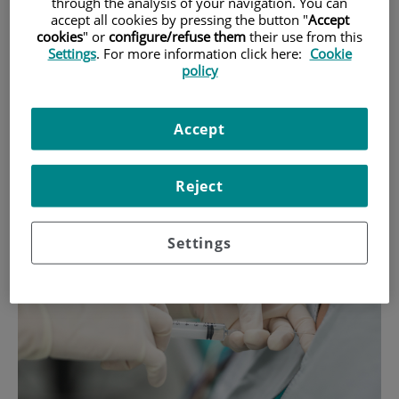
through the analysis of your navigation. You can
carácter multidisciplinar.
accept all cookies by pressing the button "
Accept
cookies
" or
configure/refuse them
their use from this
Settings
. For more information click here:
Cookie
policy
El Dr. Víctor Mayoral Rojals, Director
Médico
Instituto Aliaga
–
Clínica del Dolor Teknon
, nos ha dado las claves a tener en
Accept
cuenta para tratar un problema que afecta tanto a quien lo
padece como a todo su entorno.
Reject
Settings