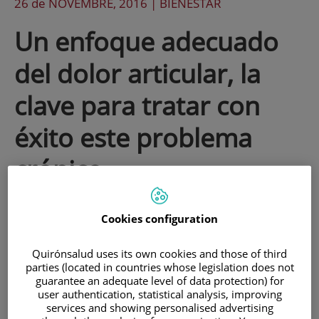
26 de
NOVEMBRE
, 2016 |
BIENESTAR
Un enfoque adecuado
del dolor articular, la
clave para tratar con
éxito este problema
crónico
Un 10% de la población padece dolor
Cookies configuration
articular, el 20% del total de las personas
Quirónsalud uses its own cookies and those of third
que sufren dolor. Se trata de un
parties (located in countries whose legislation does not
guarantee an adequate level of data protection) for
problema crónico que requiere un
user authentication, statistical analysis, improving
abordaje correcto, muchas veces de
services and showing personalised advertising