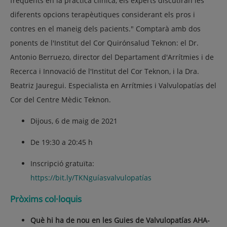
freqüents en la pràctica clínica, els experts discutiran les
diferents opcions terapèutiques considerant els pros i
contres en el maneig dels pacients." Comptarà amb dos
ponents de l'Institut del Cor Quirónsalud Teknon: el Dr.
Antonio Berruezo, director del Departament d'Arrítmies i de
Recerca i Innovació de l'Institut del Cor Teknon, i la Dra.
Beatriz Jauregui. Especialista en Arrítmies i Valvulopatías del
Cor del Centre Mèdic Teknon.
Dijous, 6 de maig de 2021
De 19:30 a 20:45 h
Inscripció gratuïta:
https://bit.ly/TKNguíasvalvulopatías
Pròxims col·loquis
Què hi ha de nou en les Guies de Valvulopatías AHA-