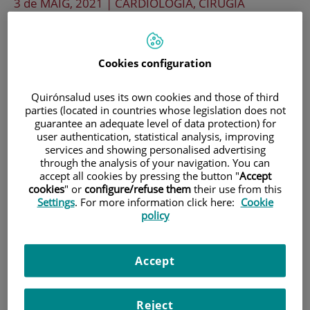
3 de
MAIG
, 2021 |
CARDIOLOGÍA, CIRUGÍA
En marxa la sèrie de
webinars interactius:
Cookies configuration
Col·loquis en
Quirónsalud uses its own cookies and those of third
parties (located in countries whose legislation does not
guarantee an adequate level of data protection) for
Cardiologia
user authentication, statistical analysis, improving
services and showing personalised advertising
through the analysis of your navigation. You can
Es tracta de tres col·loquis dirigits a
accept all cookies by pressing the button "
Accept
cookies
" or
configure/refuse them
their use from this
professionals de la salut sobre temes
Settings
. For more information click here:
Cookie
policy
relacionats amb la cardiologia que
comptaran amb ponents de primer nivell
Accept
per tractar temes relacionats amb la
fibril·lació auricular, valvulopaties i
Reject