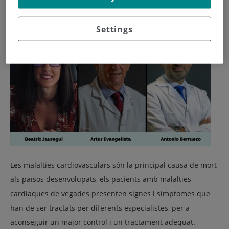
insuficiència cardíaca.
Settings
Les malalties cardiovasculars són la principal causa de mort
als països desenvolupats, els pacients amb malalties
cardíaques de vegades presenten signes i símptomes que
han de ser tractats per diferents especialistes, per a
aconseguir un major control i un tractament adequat.