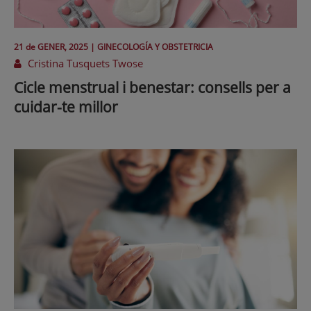
21 de
GENER
, 2025 |
GINECOLOGÍA Y OBSTETRICIA
Cristina Tusquets Twose
Cicle menstrual i benestar: consells per a
cuidar-te millor