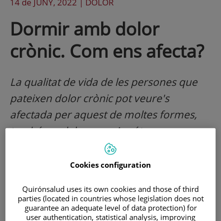
14 de
JUNY
, 2022 |
DOLOR
Dormir amb dolor
crònic. Com ens afecta?
La qualitat de vida de les persones que
pateixen dolor crònic pot veure's
afectada per aquest de moltes formes,
també en el descans. Aquí tens unes
recomanacions que poden ajudar-te a
agafar el son, si pateixes dolor crònic
Cookies configuration
Quirónsalud uses its own cookies and those of third
parties (located in countries whose legislation does not
guarantee an adequate level of data protection) for
user authentication, statistical analysis, improving