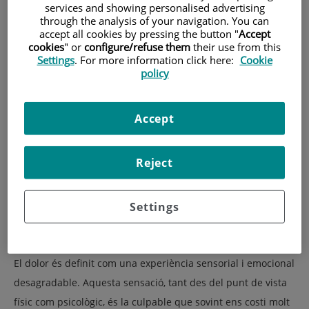
services and showing personalised advertising
through the analysis of your navigation. You can
accept all cookies by pressing the button "
Accept
cookies
" or
configure/refuse them
their use from this
Settings
. For more information click here:
Cookie
policy
Accept
La qualitat de vida de les persones que pateixen dolor
crònic pot veure's afectada per aquest de moltes formes:
Reject
problemes emocionals i psicològics
, pèrdua de ganes de
realitzar algunes activitats, molèstia constant a fer tasques
Settings
rutinàries com les feines de la llar o la feinal… Fins i tot el
descans pot veure's afectat.
El dolor és definit com una experiència sensorial i emocional
desagradable. Aquesta sensació, tant des del punt de vista
físic com psicològic, és la culpable que sovint ens costi molt