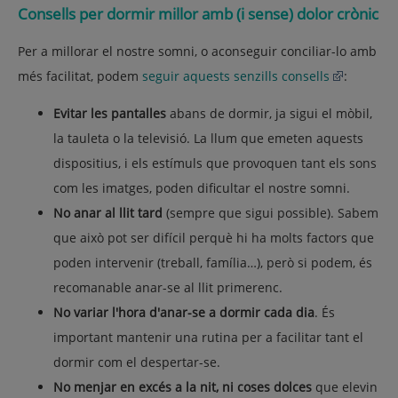
Consells per dormir millor amb (i sense) dolor crònic
Per a millorar el nostre somni, o aconseguir conciliar-lo amb
més facilitat, podem
seguir aquests senzills consells
:
Evitar les pantalles
abans de dormir, ja sigui el mòbil,
la tauleta o la televisió. La llum que emeten aquests
dispositius, i els estímuls que provoquen tant els sons
com les imatges, poden dificultar el nostre somni.
No anar al llit tard
(sempre que sigui possible). Sabem
que això pot ser difícil perquè hi ha molts factors que
poden intervenir (treball, família…), però si podem, és
recomanable anar-se al llit primerenc.
No variar l'hora d'anar-se a dormir cada dia
. És
important mantenir una rutina per a facilitar tant el
dormir com el despertar-se.
No menjar en excés a la nit, ni coses dolces
que elevin