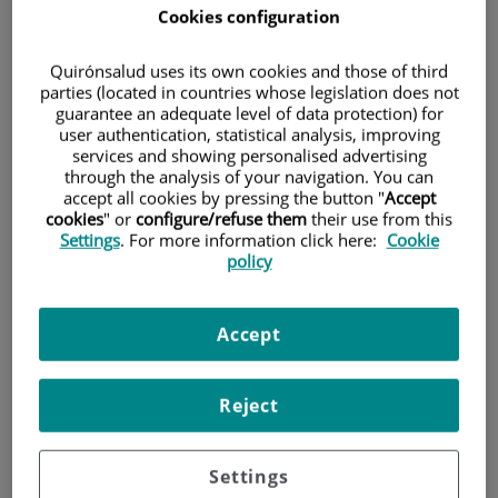
Cookies configuration
de l'home com de la seva parella.
Quirónsalud uses its own cookies and those of third
parties (located in countries whose legislation does not
guarantee an adequate level of data protection) for
user authentication, statistical analysis, improving
services and showing personalised advertising
through the analysis of your navigation. You can
accept all cookies by pressing the button "
Accept
cookies
" or
configure/refuse them
their use from this
Settings
. For more information click here:
Cookie
policy
Accept
La disfunció erèctil es defineix com la incapacitat persistent
Reject
per a aconseguir i mantenir una erecció adequada per a
una relació sexual satisfactòria. Aquesta condició, una de les
Settings
disfuncions sexuals més comunes en homes, té un profund