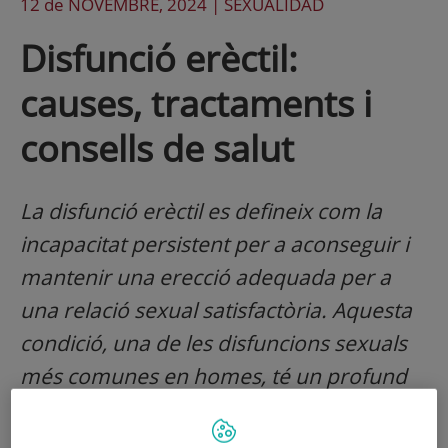
12 de
NOVEMBRE
, 2024 |
SEXUALIDAD
Disfunció erèctil:
causes, tractaments i
consells de salut
La disfunció erèctil es defineix com la
incapacitat persistent per a aconseguir i
mantenir una erecció adequada per a
una relació sexual satisfactòria. Aquesta
condició, una de les disfuncions sexuals
més comunes en homes, té un profund
impacte en la salut mental i el benestar
psicosocial i afecta la qualitat de vida tant