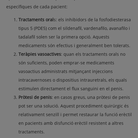
específiques de cada pacient:
Tractaments oral
s: els inhibidors de la fosfodiesterasa
tipus 5 (PDE5) com el sildenafil, vardenafilo, avanafilo i
tadalafil solen ser la primera opció. Aquests
medicaments són efectius i generalment ben tolerats.
Teràpies vasoactives
: quan els tractaments orals no
són suficients, poden emprar-se medicaments
vasoactius administrats mitjançant injeccions
intracavernoses o dispositius intrauretrals, els quals
estimulen directament el flux sanguini en el penis.
Pròtesi de penis
: en casos greus, una pròtesi de penis
pot ser una solució. Aquest procediment quirúrgic és
relativament senzill i permet restaurar la funció erèctil
en pacients amb disfunció erèctil resistent a altres
tractaments.