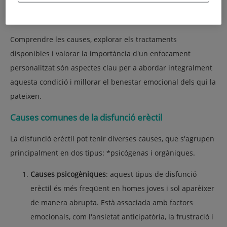
impacte en la salut mental i el benestar psicosocial i afecta
la qualitat de vida tant de l'individu com de la seva parella.
Comprendre les causes, explorar els tractaments
disponibles i valorar la importància d'un enfocament
personalitzat són aspectes clau per a abordar integralment
aquesta condició i millorar el benestar emocional dels qui la
pateixen.
Causes comunes de la disfunció erèctil
La disfunció erèctil pot tenir diverses causes, que s'agrupen
principalment en dos tipus: *psicógenas i orgàniques.
Causes psicogèniques
: aquest tipus de disfunció
erèctil és més freqüent en homes joves i sol aparèixer
de manera abrupta. Està associada amb factors
emocionals, com l'ansietat anticipatòria, la frustració i