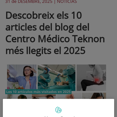
31 de
DESEMBRE
, 2025 |
NOTICIAS
Descobreix els 10
articles del blog del
Centro Médico Teknon
més llegits el 2025