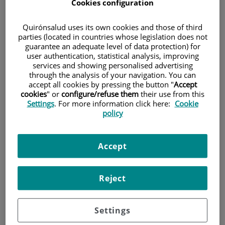
Cookies configuration
Al llarg del 2025, el blog del Centro Médico Teknon ha
Quirónsalud uses its own cookies and those of third
parties (located in countries whose legislation does not
superat les
345.000 visites
, consolidant-se com un canal
guarantee an adequate level of data protection) for
informatiu i d’acompanyament per a pacients i lectors
user authentication, statistical analysis, improving
services and showing personalised advertising
interessats a cuidar la seva salut.
through the analysis of your navigation. You can
accept all cookies by pressing the button "
Accept
Dolors freqüents, símptomes que generen dubtes, canvis
cookies
" or
configure/refuse them
their use from this
Settings
. For more information click here:
Cookie
hormonals, problemes digestius o benestar emocional han
policy
estat alguns dels temes que més interès han despertat
entre els nostres lectors.
Accept
Avui volem compartir amb tu
els 10 articles més llegits de
l’any
, aquells que han acompanyat, informat i ajudat a
Reject
resoldre inquietuds reals del dia a dia.
Els temes que més interès han despertat
Settings
Els continguts més llegits aquest any tenen un element en