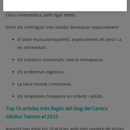
comú: parlen de problemes habituals, explicats de manera
clara i entenedora, amb rigor mèdic.
Entre els continguts més visitats destaquen especialment:
El dolor musculoesquelètic, especialment als peus i a
les extremitats.
Els trastorns hormonals, com la menopausa.
Els problemes digestius.
La salut mental i emocional.
Els símptomes freqüents en infants i adults.
Top 10 articles més llegits del blog del Centro
Médico Teknon el 2025
Aquests han estat els 10 articles amb més nombre de visites