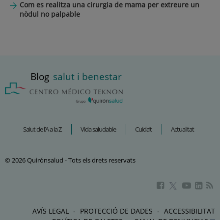
Com es realitza una cirurgia de mama per extreure un
nòdul no palpable
Blog
salut i benestar
Salut de l’A a la Z
Vida saludable
Cuida’t
Actualitat
© 2026 Quirónsalud - Tots els drets reservats
Aquest
Aquest
Aque
Aquest
enllaç
enllaç
enlla
enllaç
s'obrirà
s'obrirà
s'obr
s'obrirà
AVÍS LEGAL
PROTECCIÓ DE DADES
ACCESSIBILITAT
en
en
en
en