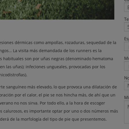
Te
Es
 lesiones dérmicas como ampollas, rozaduras, sequedad de la
 hongos… La visita más demandada de los runners es la
M
más habituales son por uñas negras (denominado hematoma
en las uñas); infeciones ungueales, provocadas por los
icodistrofias).
No
orte sanguíneo más elevado, lo que provoca una dilatación de
ración por el calor, el pie se nos hincha más, de ahí que un
Mi
erano no nos sirva. Por todo ello, a la hora de escoger
dos calurosos, es importante optar por uno o dos números más
erá de la morfología del tipo de pie que presentemos.