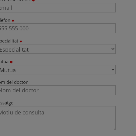
lèfon
pecialitat
utua
m del doctor
ssatge