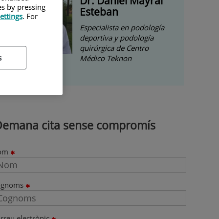
Dr. Daniel Mayral
es by pressing
Esteban
ettings
. For
Especialista en podología
deportiva y podología
quirúrgica de Centro
s
Médico Teknon
Demana cita sense compromís
om
ognoms
rreu electrònic