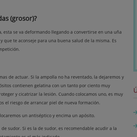
as (grosor)?
, esta se va deformando llegando a convertirse en una uña
a y que te aconseje para una buena salud de la misma. Es
mpetición.
as de actuar. Si la ampolla no ha reventado, la dejaremos y
ósitos contienen gelatina con un tanto por ciento muy
Ú
proteger y cicatrizar la lesión. Cuando colocamos uno, es muy
os el riesgo de arrancar piel de nueva formación.
colocaremos un antiséptico y encima un apósito.
 de sudor. Si es la de sudor, es recomendable acudir a la
atamiento es el más indicado.