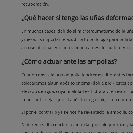
recuperación.
¿Qué hacer si tengo las uñas deformad
En muchos casos, debido al microtraumatismo de la uña
gruesa. Es importante acudir a tu podólogo para pulirl
aconsejable hacerlo una semana antes de cualquier co
¿Cómo actuar ante las ampollas?
Cuando nos sale una ampolla tendremos diferentes form
colocaremos algún apósito encima (doble piel), estos ap
elevado de agua, cuya finalidad es hidratar, refrescar, 
importante dejar que el apósito caiga solo, si no correm
Si por el contrario ya se nos ha reventado la ampolla, 
Deberemos diferenciar la ampolla que sale por roce y la
consulta de un podólogo para que pueda valorar qué tr