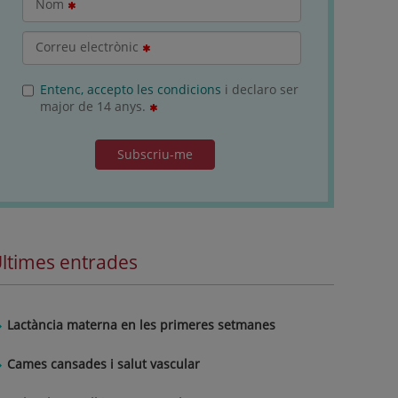
Nom
Correu electrònic
Entenc, accepto les condicions
i declaro ser
major de 14 anys.
Subscriu-me
ltimes entrades
Lactància materna en les primeres setmanes
Cames cansades i salut vascular