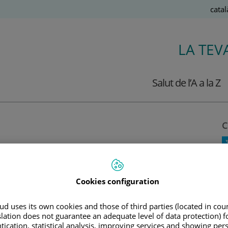
Llen
Catal
Actiu
LA TEV
Salut de l’A a la Z
C
 pies en verano, si eres
Cookies configuration
o Teknon, el Dr. Mayral, nos explica
d uses its own cookies and those of third parties (located in co
slation does not guarantee an adequate level of data protection) f
 lesiones durante los meses de calor y
tication, statistical analysis, improving services and showing per