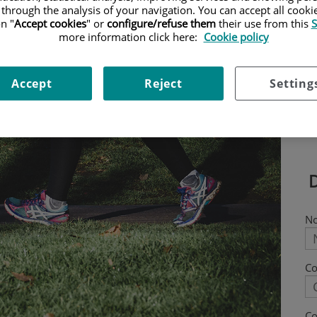
 through the analysis of your navigation. You can accept all cooki
n "
Accept cookies
" or
configure/refuse them
their use from this
S
more information click here:
Cookie policy
Accept
Reject
Setting
N
C
Co