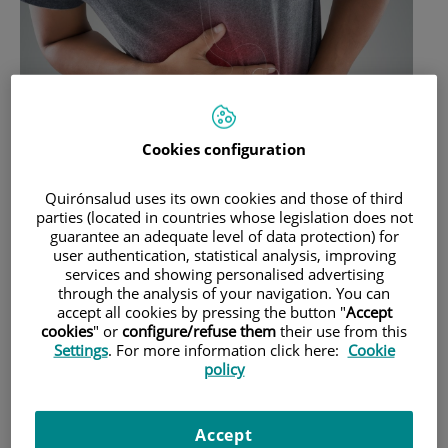
Cookies configuration
Quirónsalud uses its own cookies and those of third
parties (located in countries whose legislation does not
guarantee an adequate level of data protection) for
A Espanya cada any es diagnostiquen 26.000 nous casos de
user authentication, statistical analysis, improving
càncer colorectal. Es tracta del segon càncer més freqüent
services and showing personalised advertising
through the analysis of your navigation. You can
en homes i dones.
accept all cookies by pressing the button "
Accept
cookies
" or
configure/refuse them
their use from this
Què és el càncer de còlon?
Settings
. For more information click here:
Cookie
policy
El càncer de còlon és una malaltia que es desenvolupa a
causa del creixement no controlat de les cèl·lules del còlon
Accept
i/o recte.