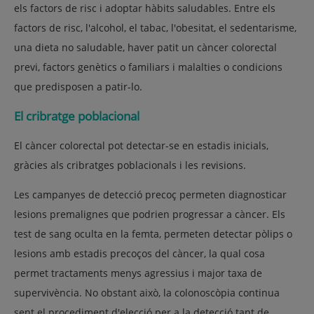
els factors de risc i adoptar hàbits saludables. Entre els
factors de risc, l'alcohol, el tabac, l'obesitat, el sedentarisme,
una dieta no saludable, haver patit un càncer colorectal
previ, factors genètics o familiars i malalties o condicions
que predisposen a patir-lo.
El cribratge poblacional
El càncer colorectal pot detectar-se en estadis inicials,
gràcies als cribratges poblacionals i les revisions.
Les campanyes de detecció precoç permeten diagnosticar
lesions premalignes que podrien progressar a càncer. Els
test de sang oculta en la femta, permeten detectar pòlips o
lesions amb estadis precoços del càncer, la qual cosa
permet tractaments menys agressius i major taxa de
supervivència. No obstant això, la colonoscòpia continua
sent el procediment d'elecció per a la detecció tant de