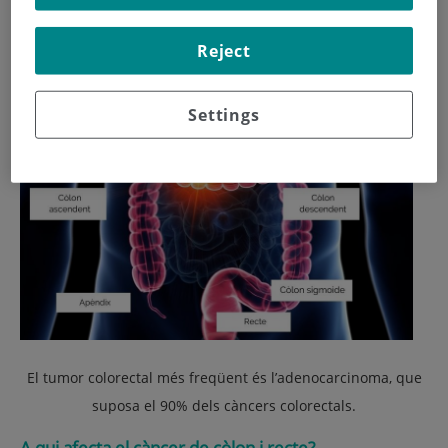
Reject
Settings
El tumor colorectal més freqüent és l’adenocarcinoma, que
suposa el 90% dels càncers colorectals.
A qui afecta el càncer de còlon i recte?