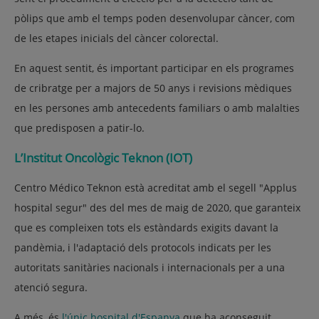
pòlips que amb el temps poden desenvolupar càncer, com
de les etapes inicials del càncer colorectal.
En aquest sentit, és important participar en els programes
de cribratge per a majors de 50 anys i revisions mèdiques
en les persones amb antecedents familiars o amb malalties
que predisposen a patir-lo.
L’Institut Oncològic Teknon (IOT)
Centro Médico Teknon està acreditat amb el segell "Applus
hospital segur" des del mes de maig de 2020, que garanteix
que es compleixen tots els estàndards exigits davant la
pandèmia, i l'adaptació dels protocols indicats per les
autoritats sanitàries nacionals i internacionals per a una
atenció segura.
A més, és
l'únic hospital d'Espanya
que ha aconseguit