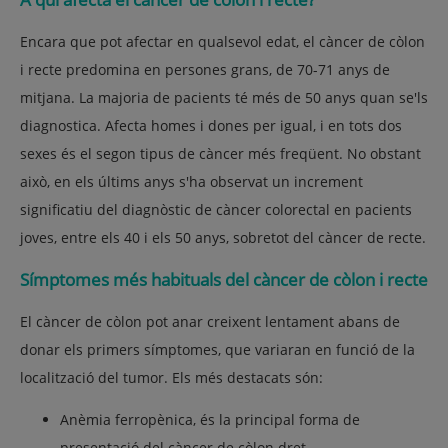
Encara que pot afectar en qualsevol edat, el càncer de còlon
i recte predomina en persones grans, de 70-71 anys de
mitjana. La majoria de pacients té més de 50 anys quan se'ls
diagnostica. Afecta homes i dones per igual, i en tots dos
sexes és el segon tipus de càncer més freqüent. No obstant
això, en els últims anys s'ha observat un increment
significatiu del diagnòstic de càncer colorectal en pacients
joves, entre els 40 i els 50 anys, sobretot del càncer de recte.
Símptomes més habituals del càncer de còlon i recte
El càncer de còlon pot anar creixent lentament abans de
donar els primers símptomes, que variaran en funció de la
localització del tumor. Els més destacats són:
Anèmia ferropènica, és la principal forma de
presentació del càncer de còlon dret.