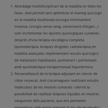
Abordatge multidisciplinari de la malaltia en totes les
fases. Això permet tant optimitzar el maneig quirúrgic
en la malaltia localitzada (cirurgia mínimament
invasiva, cirurgia sense sang, conservació d'òrgan…)
com incrementar les opcions quirúrgiques curatives
després d'una teràpia oncològica completa
(quimioteràpia, teràpies dirigides, radioteràpia) en
malaltia avançada, implementant rescats quirúrgics
de metàstasis hepàtiques, pulmonars i peritoneals
amb quimioteràpia intraperitoneal hipertèrmica
Personalització de la teràpia adjuvant en càncer de
còlon ressecat. Això s'aconsegueix realitzant estudis
moleculars de les mostres tumorals i oferint la
possibilitat de realitzar biòpsies líquides en mostres
sanguínies dels pacients, que ens permeten
pronosticar amb major precisió el risc de recaiguda i