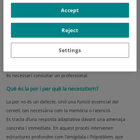
per reaccionar. Tanmateix, quan es torna desproporcionada
Accept
o constant, pot limitar la nostra vida quotidiana.
Comprendre com actua el cervell davant la por permet
Reject
aprendre a regular-la i transformar una resposta instintiva
en un mecanisme d’adaptació saludable.
En aquest article elaborat per especialistes de l’
Institut de
Settings
Neurociències Teknon
, expliquem què passa al cervell
quan sentim por, per què de vegades es descontrola i quan
és necessari consultar un professional.
Què és la por i per què la necessitem?
La por no és un defecte, sinó una funció essencial del
cervell, tan necessària com la memòria o l’atenció.
Es tracta d’una resposta adaptativa davant una amenaça
concreta i immediata. En aquest procés intervenen
estructures profundes com l’amígdala i l’hipotàlem, que