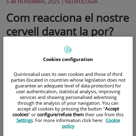
5 de
NOVEMBRE
, 2025 |
NEUROLOGÍA
Com reacciona el nostre
cervell davant la por?
Cookies configuration
Quirónsalud uses its own cookies and those of third
parties (located in countries whose legislation does not
guarantee an adequate level of data protection) for
user authentication, statistical analysis, improving
services and showing personalised advertising
through the analysis of your navigation. You can
accept all cookies by pressing the button "
Accept
cookies
" or
configure/refuse them
their use from this
Settings
. For more information click here:
Cookie
La por és una emoció universal, essencial per a la
policy
supervivència. Ens alerta davant un perill i prepara el cos